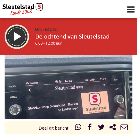
LUISTER LIVE:
De ochtend van Sleutelstad
6.00 - 12.00 uur
STRAKS:
De middag van Sleutelstad
12.00 - 17.00 uur
uur 1 van 0
Vorig uur
Volgend uur
Inklappen
Deel dit bericht!