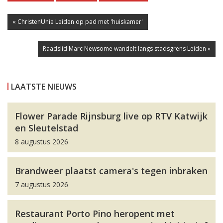
« ChristenUnie Leiden op pad met 'huiskamer'
Raadslid Marc Newsome wandelt langs stadsgrens Leiden »
LAATSTE NIEUWS
Flower Parade Rijnsburg live op RTV Katwijk
en Sleutelstad
8 augustus 2026
Brandweer plaatst camera's tegen inbraken
7 augustus 2026
Restaurant Porto Pino heropent met