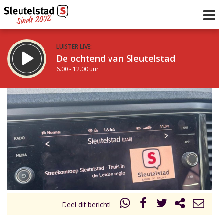
LUISTER LIVE:
De ochtend van Sleutelstad
6.00 - 12.00 uur
STRAKS:
De middag van Sleutelstad
12.00 - 17.00 uur
uur 1 van 0
Vorig uur
Volgend uur
Inklappen
Deel dit bericht!