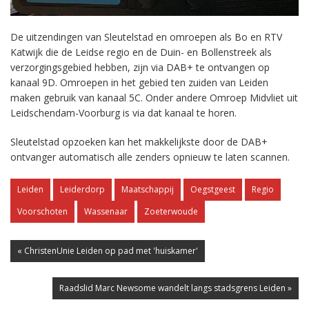
De uitzendingen van Sleutelstad en omroepen als Bo en RTV
Katwijk die de Leidse regio en de Duin- en Bollenstreek als
verzorgingsgebied hebben, zijn via DAB+ te ontvangen op
kanaal 9D. Omroepen in het gebied ten zuiden van Leiden
maken gebruik van kanaal 5C. Onder andere Omroep Midvliet uit
Leidschendam-Voorburg is via dat kanaal te horen.
Sleutelstad opzoeken kan het makkelijkste door de DAB+
ontvanger automatisch alle zenders opnieuw te laten scannen.
Leiden
Leiderdorp
Maatschappij
Oegstgeest
Regio
Voorschoten
Wassenaar
Zoeterwoude
« ChristenUnie Leiden op pad met 'huiskamer'
Raadslid Marc Newsome wandelt langs stadsgrens Leiden »