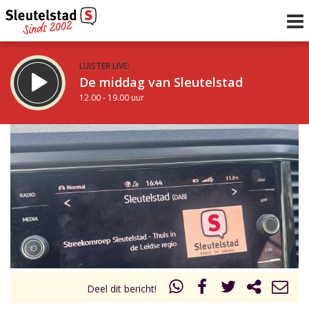
LUISTER LIVE:
De middag van Sleutelstad
12.00 - 19.00 uur
STRAKS:
De avond van Sleutelstad
19.00 - 22.00 uur
uur 1 van 0
Vorig uur
Volgend uur
Inklappen
Deel dit bericht!