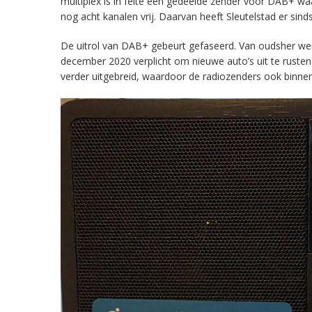
multiplex is in feite een gedeelde zender voor DAB+ w
nog acht kanalen vrij. Daarvan heeft Sleutelstad er sind
De uitrol van DAB+ gebeurt gefaseerd. Van oudsher werd 
december 2020 verplicht om nieuwe auto’s uit te rust
verder uitgebreid, waardoor de radiozenders ook binnens