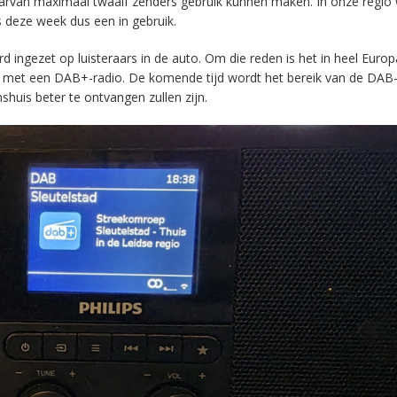
aarvan maximaal twaalf zenders gebruik kunnen maken. In onze regio
s deze week dus een in gebruik.
ingezet op luisteraars in de auto. Om die reden is het in heel Europ
en met een DAB+-radio. De komende tijd wordt het bereik van de DAB
huis beter te ontvangen zullen zijn.