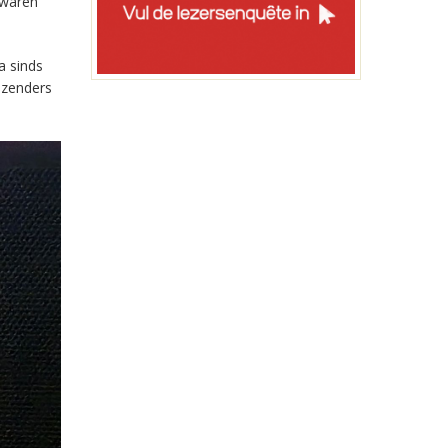
 waren
a sinds
-zenders