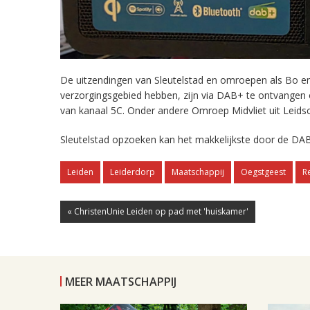
De uitzendingen van Sleutelstad en omroepen als Bo en 
verzorgingsgebied hebben, zijn via DAB+ te ontvangen
van kanaal 5C. Onder andere Omroep Midvliet uit Leids
Sleutelstad opzoeken kan het makkelijkste door de DAB
Leiden
Leiderdorp
Maatschappij
Oegstgeest
R
« ChristenUnie Leiden op pad met 'huiskamer'
MEER MAATSCHAPPIJ