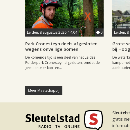
Leiden, 8 augustus 2026, 14:04
0
Leiden, 8
Park Cronesteyn deels afgesloten
Grote sc
wegens onveilige bomen
bij Hoo
De komende tijd is een deel van het Leidse
De waterk
Polderpark Cronesteyn afgesloten, omdat de
kampt met 
gemeente er kap- en...
aanhouden
Meer Maatschappij
Sleutels
gratis ni
informat