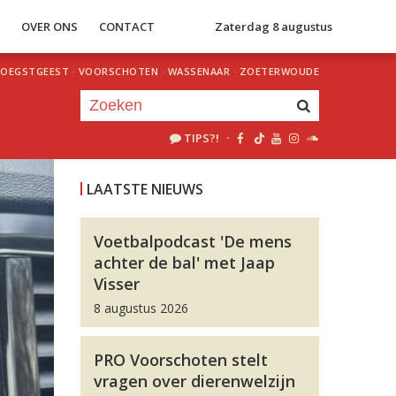
S
OVER ONS
CONTACT
Zaterdag 8 augustus
OEGSTGEEST
·
VOORSCHOTEN
·
WASSENAAR
·
ZOETERWOUDE
TIPS?!
·
Je luistert nu naar
uur 1 van 0
LAATSTE NIEUWS
«
Vorig uur
Volgend uur
»
Voetbalpodcast 'De mens
achter de bal' met Jaap
Visser
8 augustus 2026
PRO Voorschoten stelt
vragen over dierenwelzijn