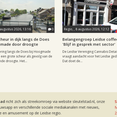
 augustus 2026, 13:16
0
Regio, , 8 augustus 2026, 12:12
heur in dijk langs de Does
Belangengroep Leidse coffe
gmade door droogte
'Blijf in gesprek met sector'
ering langs de Does bij Hoogmade
De Leidse Vereniging Cannabis Detail
een grote scheur als gevolg van de
vraagt aandacht voor het Leidse ge
de droogte. Het...
Dat doet de...
tad
richt zich als streekomroep via website sleutelstad.nl, onze
S
euwsapp en verschillende sociale mediakanalen met nieuws,
M
ie en amusement op de Leidse regio.
2