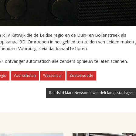
RTV Katwijk die de Leidse regio en de Duin- en Bollenstreek als
 op kanaal 9D. Omroepen in het gebied ten zuiden van Leiden maken 
chendam-Voorburg is via dat kanaal te horen.
+ ontvanger automatisch alle zenders opnieuw te laten scannen.
egio
Voorschoten
Wassenaar
Zoeterwoude
Raadslid Marc Newsome wandelt langs stadsgrens