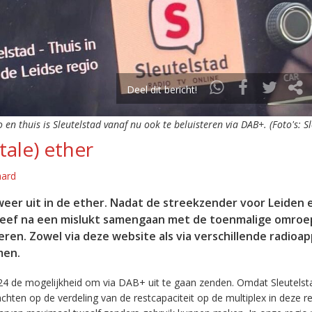
Deel dit bericht!
o en thuis is Sleutelstad vanaf nu ook te beluisteren via DAB+. (Foto's: S
tale) ether
aard
eer uit in de ether. Nadat de streekzender voor Leiden 
leef na een mislukt samengaan met de toenmalige omroep
eren. Zowel via deze website als via verschillende radioa
men.
24 de mogelijkheid om via DAB+ uit te gaan zenden. Omdat Sleutelst
en op de verdeling van de restcapaciteit op de multiplex in deze re