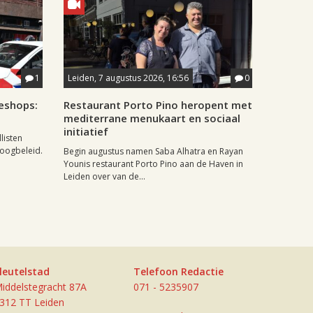
1
Leiden, 7 augustus 2026, 16:56
0
eshops:
Restaurant Porto Pino heropent met
mediterrane menukaart en sociaal
initiatief
listen
doogbeleid.
Begin augustus namen Saba Alhatra en Rayan
Younis restaurant Porto Pino aan de Haven in
Leiden over van de...
leutelstad
Telefoon Redactie
iddelstegracht 87A
071 - 5235907
312 TT Leiden