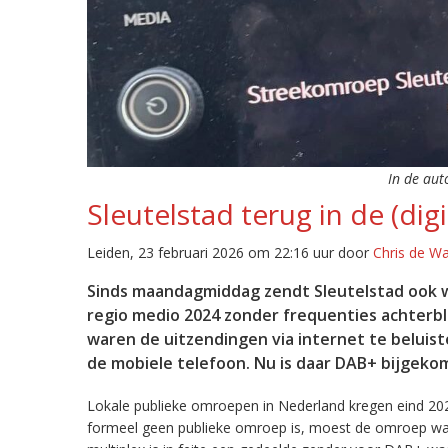
In de aut
Sleutelstad terug in de (digi
Leiden, 23 februari 2026 om 22:16 uur door
Chris de W
Sinds maandagmiddag zendt Sleutelstad ook w
regio medio 2024 zonder frequenties achterb
waren de uitzendingen via internet te beluist
de mobiele telefoon. Nu is daar DAB+ bijgeko
Lokale publieke omroepen in Nederland kregen eind 20
formeel geen publieke omroep is, moest de omroep wacht