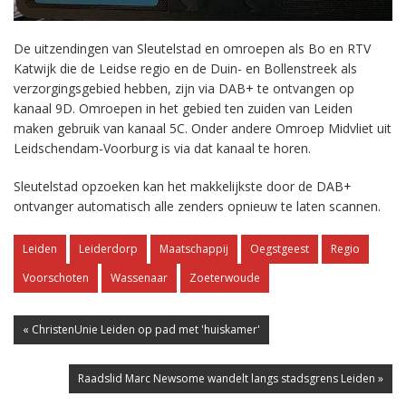
De uitzendingen van Sleutelstad en omroepen als Bo en RTV
Katwijk die de Leidse regio en de Duin- en Bollenstreek als
verzorgingsgebied hebben, zijn via DAB+ te ontvangen op
kanaal 9D. Omroepen in het gebied ten zuiden van Leiden
maken gebruik van kanaal 5C. Onder andere Omroep Midvliet uit
Leidschendam-Voorburg is via dat kanaal te horen.
Sleutelstad opzoeken kan het makkelijkste door de DAB+
ontvanger automatisch alle zenders opnieuw te laten scannen.
Leiden
Leiderdorp
Maatschappij
Oegstgeest
Regio
Voorschoten
Wassenaar
Zoeterwoude
« ChristenUnie Leiden op pad met 'huiskamer'
Raadslid Marc Newsome wandelt langs stadsgrens Leiden »