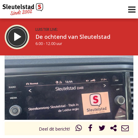
LUISTER LIVE:
De ochtend van Sleutelstad
6.00 - 12.00 uur
STRAKS:
De middag van Sleutelstad
12.00 - 19.00 uur
uur 1 van 0
Vorig uur
Volgend uur
Inklappen
Deel dit bericht!