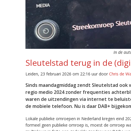
In de aut
Sleutelstad terug in de (digi
Leiden, 23 februari 2026 om 22:16 uur door
Chris de W
Sinds maandagmiddag zendt Sleutelstad ook w
regio medio 2024 zonder frequenties achterb
waren de uitzendingen via internet te beluist
de mobiele telefoon. Nu is daar DAB+ bijgeko
Lokale publieke omroepen in Nederland kregen eind 20
formeel geen publieke omroep is, moest de omroep wacht