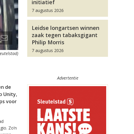
initiatief
7 augustus 2026
Leidse longartsen winnen
zaak tegen tabaksgigant
Philip Morris
7 augustus 2026
leutelstad)
Advertentie
en de
 Unity,
pps voor
ad
gio. Zo’n