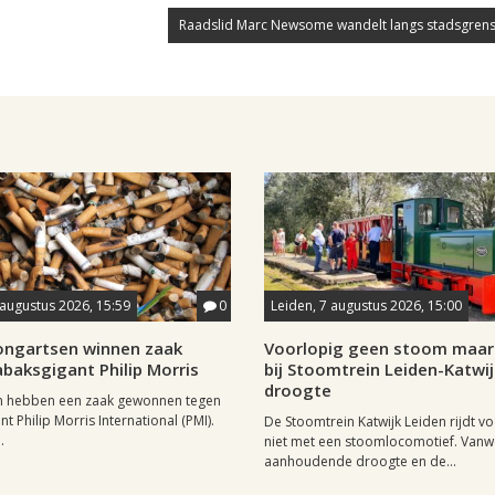
Raadslid Marc Newsome wandelt langs stadsgrens
 augustus 2026, 15:59
0
Leiden, 7 augustus 2026, 15:00
longartsen winnen zaak
Voorlopig geen stoom maar 
baksgigant Philip Morris
bij Stoomtrein Leiden-Katwi
droogte
n hebben een zaak gewonnen tegen
t Philip Morris International (PMI).
De Stoomtrein Katwijk Leiden rijdt v
.
niet met een stoomlocomotief. Van
aanhoudende droogte en de...