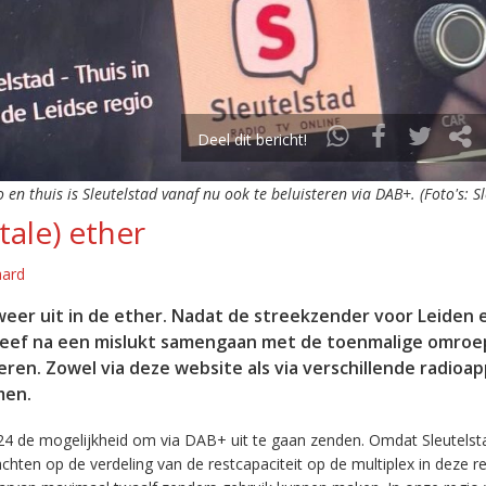
Deel dit bericht!
o en thuis is Sleutelstad vanaf nu ook te beluisteren via DAB+. (Foto's: S
tale) ether
aard
eer uit in de ether. Nadat de streekzender voor Leiden 
leef na een mislukt samengaan met de toenmalige omroep
eren. Zowel via deze website als via verschillende radioa
men.
24 de mogelijkheid om via DAB+ uit te gaan zenden. Omdat Sleutelst
en op de verdeling van de restcapaciteit op de multiplex in deze re