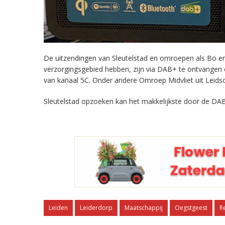
De uitzendingen van Sleutelstad en omroepen als Bo en 
verzorgingsgebied hebben, zijn via DAB+ te ontvangen
van kanaal 5C. Onder andere Omroep Midvliet uit Leids
Sleutelstad opzoeken kan het makkelijkste door de DAB
Leiden
Leiderdorp
Maatschappij
Oegstgeest
R