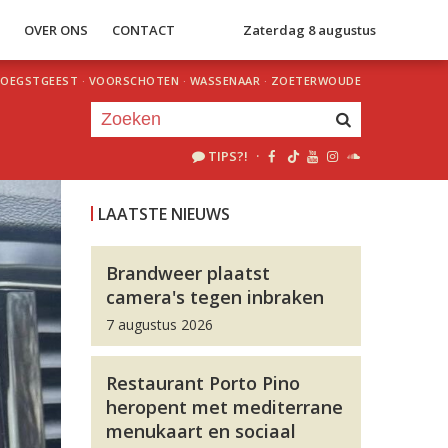
S
OVER ONS
CONTACT
Zaterdag 8 augustus
OEGSTGEEST
·
VOORSCHOTEN
·
WASSENAAR
·
ZOETERWOUDE
TIPS?!
·
Je luistert nu naar
uur 1 van 0
LAATSTE NIEUWS
«
Vorig uur
Volgend uur
»
Brandweer plaatst
camera's tegen inbraken
7 augustus 2026
Restaurant Porto Pino
heropent met mediterrane
menukaart en sociaal