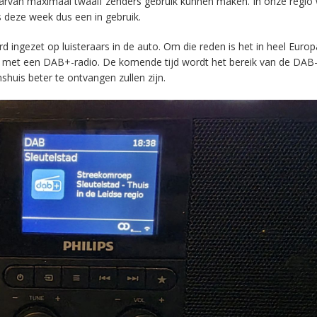
aarvan maximaal twaalf zenders gebruik kunnen maken. In onze regio
s deze week dus een in gebruik.
ingezet op luisteraars in de auto. Om die reden is het in heel Europ
en met een DAB+-radio. De komende tijd wordt het bereik van de DAB
huis beter te ontvangen zullen zijn.