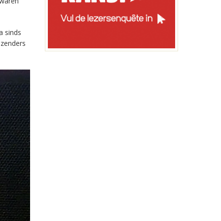
 waren
a sinds
-zenders