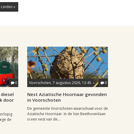
 Leiden »
0
Voorschoten, 7 augustus 2026, 13:45
0
diesel
Nest Aziatische Hoornaar gevonden
jk door
in Voorschoten
De gemeente Voorschoten waarschuwt voor de
Aziatische Hoornaar. In de Van Beethovenlaan
oorlopig
is een nest van de...
wege de