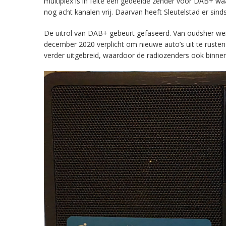
multiplex is in feite een gedeelde zender voor DAB+ w
nog acht kanalen vrij. Daarvan heeft Sleutelstad er sind
De uitrol van DAB+ gebeurt gefaseerd. Van oudsher werd 
december 2020 verplicht om nieuwe auto’s uit te rust
verder uitgebreid, waardoor de radiozenders ook binnens