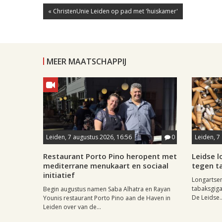
« ChristenUnie Leiden op pad met 'huiskamer'
MEER MAATSCHAPPIJ
Leiden, 7 augustus 2026, 16:56
0
Leiden, 7
Restaurant Porto Pino heropent met
Leidse 
mediterrane menukaart en sociaal
tegen ta
initiatief
Longartse
tabaksgigan
Begin augustus namen Saba Alhatra en Rayan
De Leidse..
Younis restaurant Porto Pino aan de Haven in
Leiden over van de...