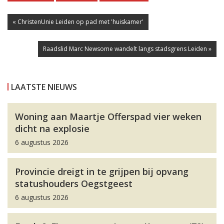
« ChristenUnie Leiden op pad met 'huiskamer'
Raadslid Marc Newsome wandelt langs stadsgrens Leiden »
LAATSTE NIEUWS
Woning aan Maartje Offerspad vier weken
dicht na explosie
6 augustus 2026
Provincie dreigt in te grijpen bij opvang
statushouders Oegstgeest
6 augustus 2026