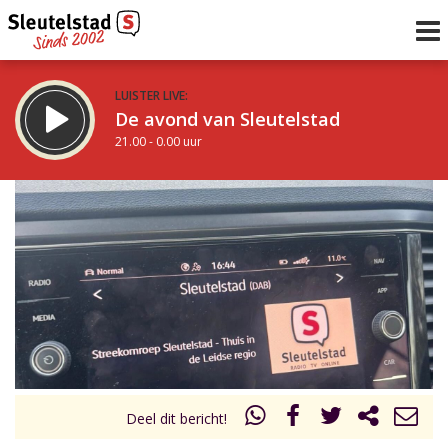
LUISTER LIVE:
De avond van Sleutelstad
21.00 - 0.00 uur
STRAKS:
De nacht van Sleutelstad
0.00 - 6.00 uur
uur 1 van 0
Vorig uur
Volgend uur
Inklappen
Deel dit bericht!