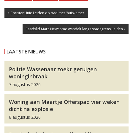
« ChristenUnie Leiden op pad met 'huiskamer'
Raadslid Marc Newsome wandelt langs stadsgrens Leiden »
LAATSTE NIEUWS
Politie Wassenaar zoekt getuigen
woninginbraak
7 augustus 2026
Woning aan Maartje Offerspad vier weken
dicht na explosie
6 augustus 2026