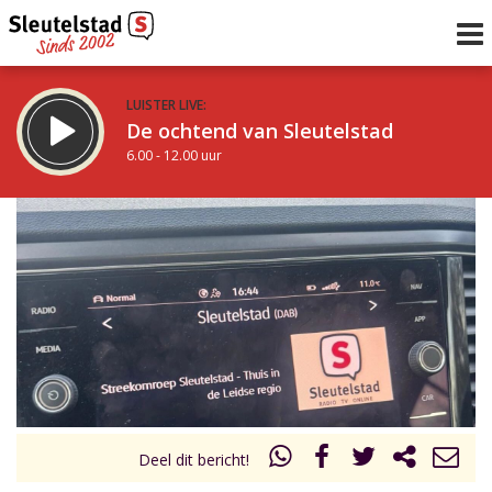
LUISTER LIVE:
De ochtend van Sleutelstad
6.00 - 12.00 uur
STRAKS:
De middag van Sleutelstad
12.00 - 18.00 uur
uur 1 van 0
Vorig uur
Volgend uur
Inklappen
Deel dit bericht!