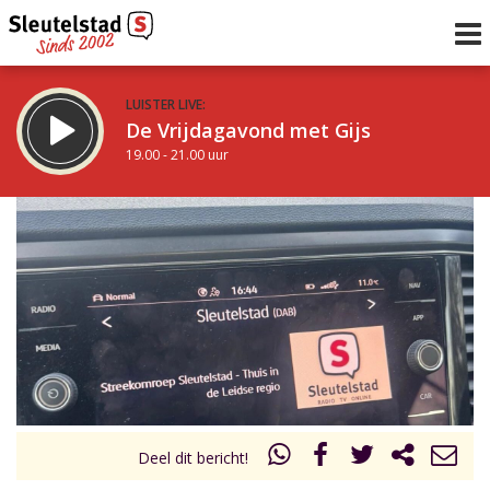
LUISTER LIVE:
De Vrijdagavond met Gijs
19.00 - 21.00 uur
STRAKS:
De avond van Sleutelstad
21.00 - 0.00 uur
uur 1 van 0
Vorig uur
Volgend uur
Inklappen
Deel dit bericht!