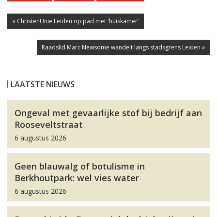
« ChristenUnie Leiden op pad met 'huiskamer'
Raadslid Marc Newsome wandelt langs stadsgrens Leiden »
LAATSTE NIEUWS
Ongeval met gevaarlijke stof bij bedrijf aan
Rooseveltstraat
6 augustus 2026
Geen blauwalg of botulisme in
Berkhoutpark: wel vies water
6 augustus 2026