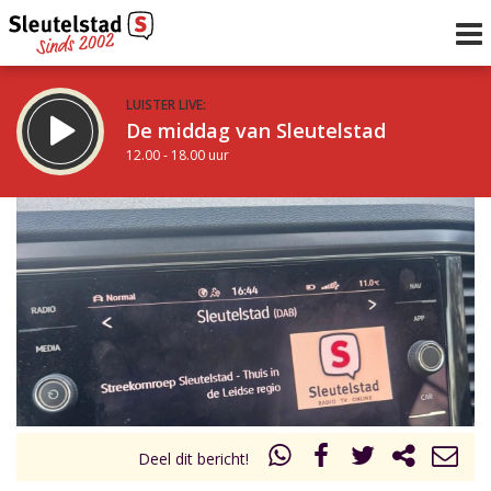
LUISTER LIVE:
De middag van Sleutelstad
12.00 - 18.00 uur
STRAKS:
De avond van Sleutelstad
18.00 - 19.00 uur
uur 1 van 0
Vorig uur
Volgend uur
Inklappen
Deel dit bericht!