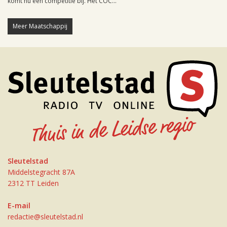
komt nu een competitie bij. Het COC...
Meer Maatschappij
Sleutelstad
Middelstegracht 87A
2312 TT Leiden
E-mail
redactie@sleutelstad.nl