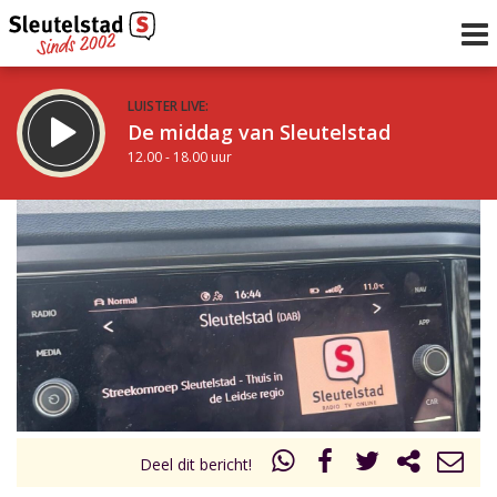
LUISTER LIVE:
De middag van Sleutelstad
12.00 - 18.00 uur
STRAKS:
De avond van Sleutelstad
18.00 - 21.00 uur
uur 1 van 0
Vorig uur
Volgend uur
Inklappen
Deel dit bericht!