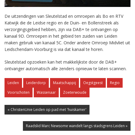
De uitzendingen van Sleutelstad en omroepen als Bo en RTV
Katwijk die de Leidse regio en de Duin- en Bollenstreek als
verzorgingsgebied hebben, zijn via DAB+ te ontvangen op
kanaal 9D. Omroepen in het gebied ten zuiden van Leiden
maken gebruik van kanaal 5C. Onder andere Omroep Midvliet uit
Leidschendam-Voorburg is via dat kanaal te horen.
Sleutelstad opzoeken kan het makkelijkste door de DAB+
ontvanger automatisch alle zenders opnieuw te laten scannen.
Leiden
Leiderdorp
Maatschappij
Oegstgeest
Regio
Voorschoten
Wassenaar
Zoeterwoude
« ChristenUnie Leiden op pad met 'huiskamer'
Raadslid Marc Newsome wandelt langs stadsgrens Leiden »