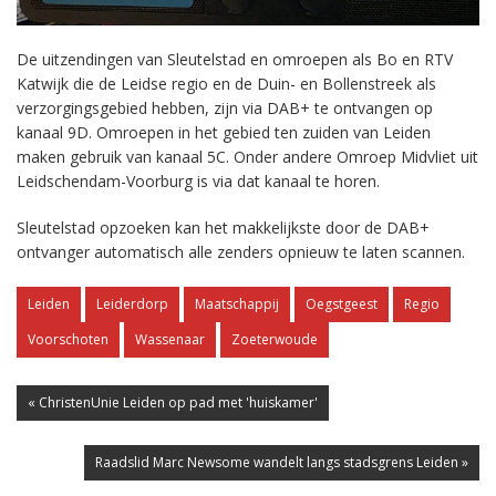
De uitzendingen van Sleutelstad en omroepen als Bo en RTV
Katwijk die de Leidse regio en de Duin- en Bollenstreek als
verzorgingsgebied hebben, zijn via DAB+ te ontvangen op
kanaal 9D. Omroepen in het gebied ten zuiden van Leiden
maken gebruik van kanaal 5C. Onder andere Omroep Midvliet uit
Leidschendam-Voorburg is via dat kanaal te horen.
Sleutelstad opzoeken kan het makkelijkste door de DAB+
ontvanger automatisch alle zenders opnieuw te laten scannen.
Leiden
Leiderdorp
Maatschappij
Oegstgeest
Regio
Voorschoten
Wassenaar
Zoeterwoude
« ChristenUnie Leiden op pad met 'huiskamer'
Raadslid Marc Newsome wandelt langs stadsgrens Leiden »