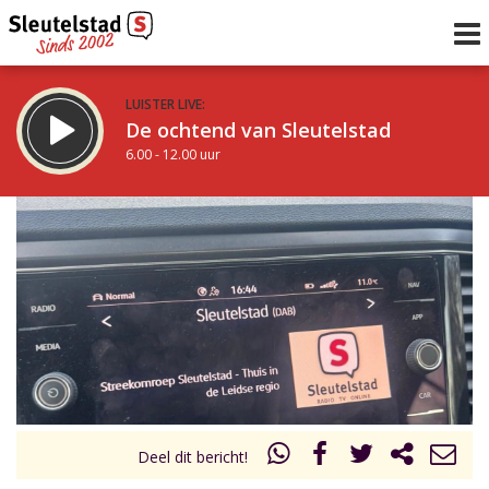
LUISTER LIVE:
De ochtend van Sleutelstad
6.00 - 12.00 uur
STRAKS:
De middag van Sleutelstad
12.00 - 18.00 uur
uur 1 van 0
Vorig uur
Volgend uur
Inklappen
Deel dit bericht!