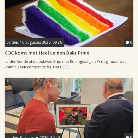
Leiden, 10 augustus 2026, 09:36
0
COC komt met Heel Leiden Bakt Pride
Leiden kende al de bakwedstrijd met Koningsdag en Pi-dag, maar daar
komt nu een competitie bij. Het COC...
Leiden, 9 augustus 2026, 20:49
0