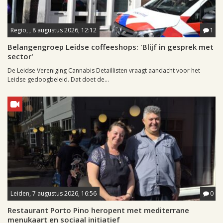
Regio, , 8 augustus 2026, 12:12
1
Belangengroep Leidse coffeeshops: 'Blijf in gesprek met
sector'
De Leidse Vereniging Cannabis Detaillisten vraagt aandacht voor het
Leidse gedoogbeleid. Dat doet de...
Leiden, 7 augustus 2026, 16:56
0
Restaurant Porto Pino heropent met mediterrane
menukaart en sociaal initiatief