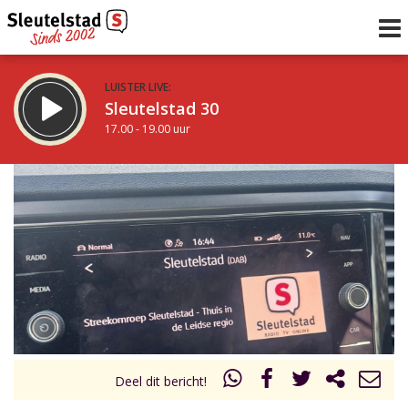
LUISTER LIVE:
Sleutelstad 30
17.00 - 19.00 uur
STRAKS:
De avond van Sleutelstad
19.00 - 0.00 uur
uur 1 van 0
Vorig uur
Volgend uur
Inklappen
Deel dit bericht!