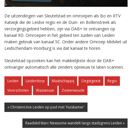
De uitzendingen van Sleutelstad en omroepen als Bo en RTV
Katwijk die de Leidse regio en de Duin- en Bollenstreek als
verzorgingsgebied hebben, zijn via DAB+ te ontvangen op
kanaal 9D. Omroepen in het gebied ten zuiden van Leiden
maken gebruik van kanaal 5C. Onder andere Omroep Midvliet uit
Leidschendam-Voorburg is via dat kanaal te horen.
Sleutelstad opzoeken kan het makkelijkste door de DAB+
ontvanger automatisch alle zenders opnieuw te laten scannen.
Leiden
Leiderdorp
Maatschappij
Oegstgeest
Regio
Voorschoten
Wassenaar
Zoeterwoude
« ChristenUnie Leiden op pad met 'huiskamer'
Raadslid Marc Newsome wandelt langs stadsgrens Leiden »