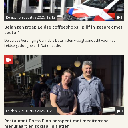
Regio, , 8 augustus 2026, 12:12
1
Belangengroep Leidse coffeeshops: 'Blijf in gesprek met
sector'
De Leidse Vereniging Cannabis Detaillisten vraagt aandacht voor het
Leidse gedoogbeleid. Dat doet de...
Leiden, 7 augustus 2026, 16:56
0
Restaurant Porto Pino heropent met mediterrane
menukaart en sociaal initiatief