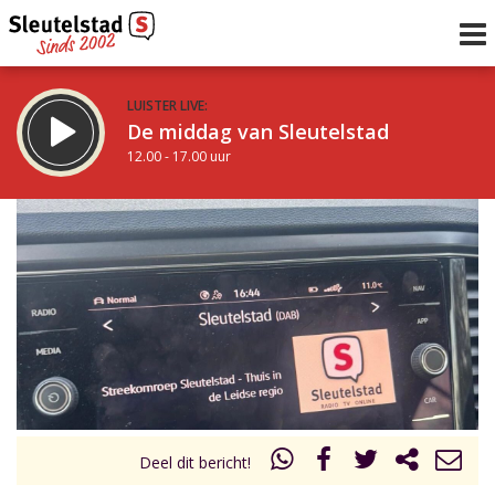
LUISTER LIVE:
De middag van Sleutelstad
12.00 - 17.00 uur
STRAKS:
Sleutelstad 30
17.00 - 19.00 uur
uur 1 van 0
Vorig uur
Volgend uur
Inklappen
Deel dit bericht!