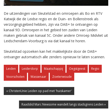
De uitzendingen van Sleutelstad en omroepen als Bo en RTV
Katwijk die de Leidse regio en de Duin- en Bollenstreek als
verzorgingsgebied hebben, zijn via DAB+ te ontvangen op
kanaal 9D. Omroepen in het gebied ten zuiden van Leiden
maken gebruik van kanaal 5C. Onder andere Omroep Midvliet uit
Leidschendam-Voorburg is via dat kanaal te horen.
Sleutelstad opzoeken kan het makkelijkste door de DAB+
ontvanger automatisch alle zenders opnieuw te laten scannen.
Leiden
Leiderdorp
Maatschappij
Oegstgeest
Regio
Voorschoten
Wassenaar
Zoeterwoude
« ChristenUnie Leiden op pad met 'huiskamer'
Raadslid Marc Newsome wandelt langs stadsgrens Leiden »