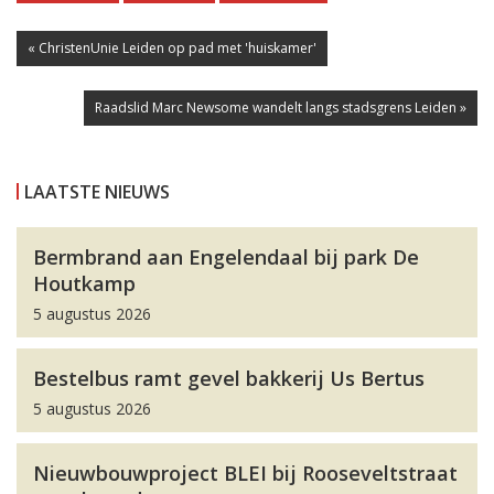
« ChristenUnie Leiden op pad met 'huiskamer'
Raadslid Marc Newsome wandelt langs stadsgrens Leiden »
LAATSTE NIEUWS
Bermbrand aan Engelendaal bij park De
Houtkamp
5 augustus 2026
Bestelbus ramt gevel bakkerij Us Bertus
5 augustus 2026
Nieuwbouwproject BLEI bij Rooseveltstraat