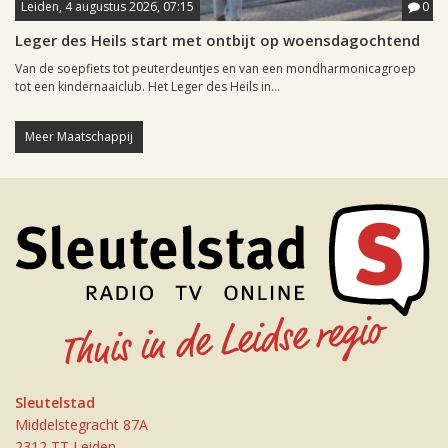
Leiden, 4 augustus 2026, 07:15
0
Leger des Heils start met ontbijt op woensdagochtend
Van de soepfiets tot peuterdeuntjes en van een mondharmonicagroep
tot een kindernaaiclub. Het Leger des Heils in...
Meer Maatschappij
Sleutelstad
Middelstegracht 87A
2312 TT Leiden