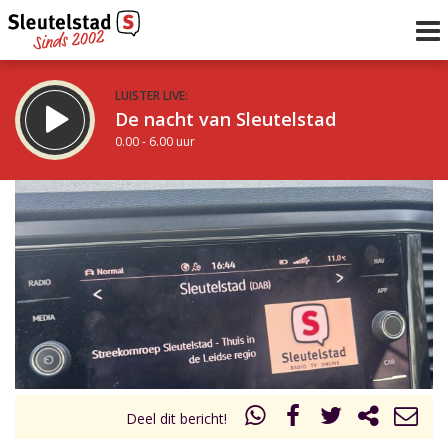
LUISTER LIVE:
De nacht van Sleutelstad
0.00 - 6.00 uur
STRAKS:
De ochtend van Sleutelstad
6.00 - 12.00 uur
uur 1 van 0
Vorig uur
Volgend uur
Inklappen
Deel dit bericht!