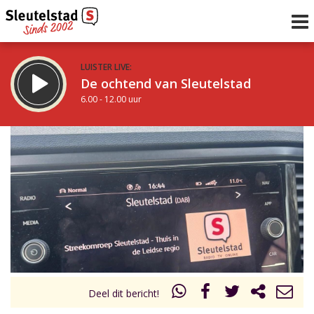
LUISTER LIVE:
De ochtend van Sleutelstad
6.00 - 12.00 uur
STRAKS:
De middag van Sleutelstad
12.00 - 19.00 uur
uur 1 van 0
Vorig uur
Volgend uur
Inklappen
Deel dit bericht!