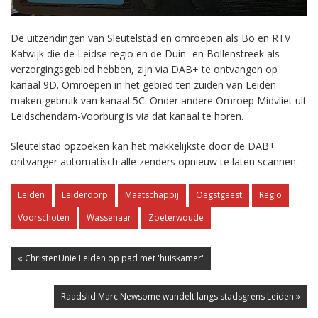
De uitzendingen van Sleutelstad en omroepen als Bo en RTV
Katwijk die de Leidse regio en de Duin- en Bollenstreek als
verzorgingsgebied hebben, zijn via DAB+ te ontvangen op
kanaal 9D. Omroepen in het gebied ten zuiden van Leiden
maken gebruik van kanaal 5C. Onder andere Omroep Midvliet uit
Leidschendam-Voorburg is via dat kanaal te horen.
Sleutelstad opzoeken kan het makkelijkste door de DAB+
ontvanger automatisch alle zenders opnieuw te laten scannen.
Leiden
Leiderdorp
Maatschappij
Oegstgeest
Regio
Voorschoten
Wassenaar
Zoeterwoude
« ChristenUnie Leiden op pad met 'huiskamer'
Raadslid Marc Newsome wandelt langs stadsgrens Leiden »