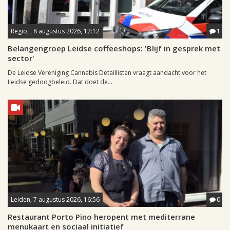
Regio, , 8 augustus 2026, 12:12
1
Belangengroep Leidse coffeeshops: 'Blijf in gesprek met
sector'
De Leidse Vereniging Cannabis Detaillisten vraagt aandacht voor het
Leidse gedoogbeleid. Dat doet de...
Leiden, 7 augustus 2026, 16:56
0
Restaurant Porto Pino heropent met mediterrane
menukaart en sociaal initiatief