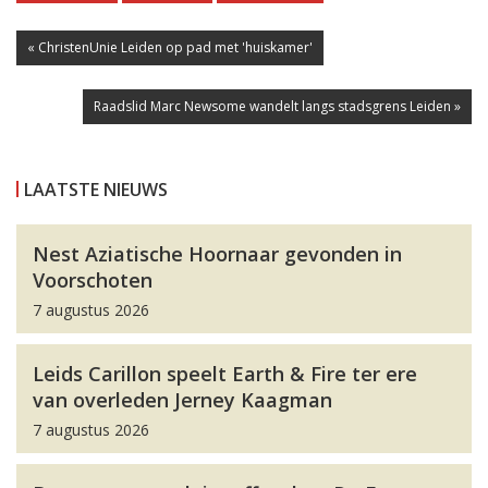
« ChristenUnie Leiden op pad met 'huiskamer'
Raadslid Marc Newsome wandelt langs stadsgrens Leiden »
LAATSTE NIEUWS
Nest Aziatische Hoornaar gevonden in
Voorschoten
7 augustus 2026
Leids Carillon speelt Earth & Fire ter ere
van overleden Jerney Kaagman
7 augustus 2026