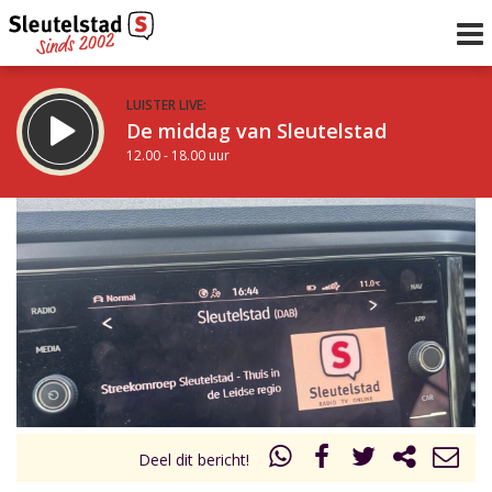
LUISTER LIVE:
De middag van Sleutelstad
12.00 - 18.00 uur
STRAKS:
De vrijdagavond met Keanu
18.00 - 19.00 uur
uur 1 van 0
Vorig uur
Volgend uur
Inklappen
Deel dit bericht!