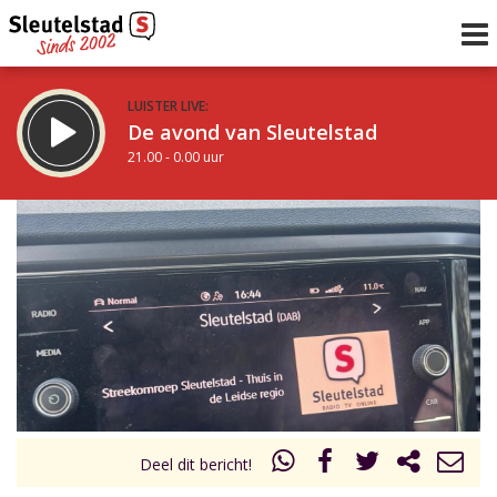
LUISTER LIVE:
De avond van Sleutelstad
21.00 - 0.00 uur
STRAKS:
De nacht van Sleutelstad
0.00 - 6.00 uur
uur 1 van 0
Vorig uur
Volgend uur
Inklappen
Deel dit bericht!