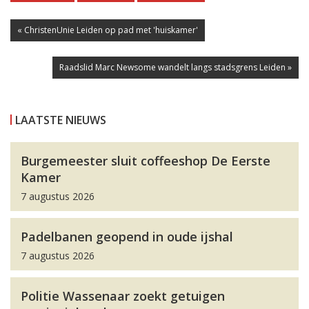
« ChristenUnie Leiden op pad met 'huiskamer'
Raadslid Marc Newsome wandelt langs stadsgrens Leiden »
LAATSTE NIEUWS
Burgemeester sluit coffeeshop De Eerste
Kamer
7 augustus 2026
Padelbanen geopend in oude ijshal
7 augustus 2026
Politie Wassenaar zoekt getuigen