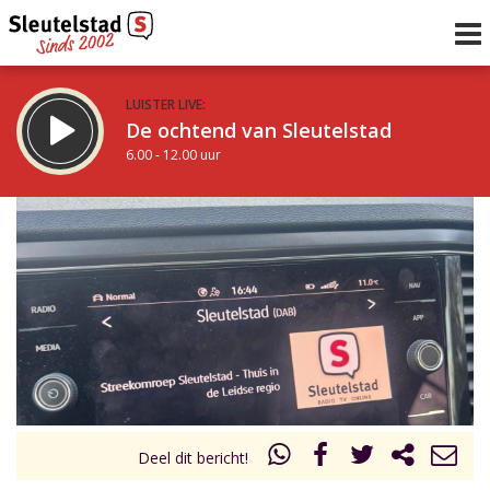
LUISTER LIVE:
De ochtend van Sleutelstad
6.00 - 12.00 uur
STRAKS:
De middag van Sleutelstad
12.00 - 18.00 uur
uur 1 van 0
Vorig uur
Volgend uur
Inklappen
Deel dit bericht!