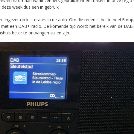
aarvan maximaal twaalf zenders gebruik kunnen maken. In onze regio
s deze week dus een in gebruik.
ingezet op luisteraars in de auto. Om die reden is het in heel Europ
en met een DAB+-radio. De komende tijd wordt het bereik van de DAB
huis beter te ontvangen zullen zijn.