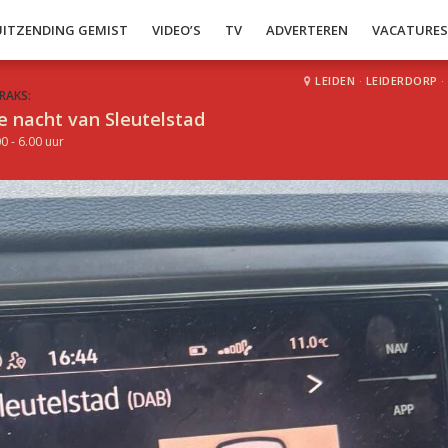
UITZENDING GEMIST
VIDEO’S
TV
ADVERTEREN
VACATURE
LEIDEN
·
LEIDERDORP
·
RAKS:
e nacht van Sleutelstad
0 - 6.00 uur