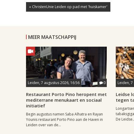
« ChristenUnie Leiden op pad met 'huiskamer'
MEER MAATSCHAPPIJ
Leiden, 7 augustus 2026, 16:56
0
Leiden, 7
Restaurant Porto Pino heropent met
Leidse 
mediterrane menukaart en sociaal
tegen ta
initiatief
Longartse
tabaksgigan
Begin augustus namen Saba Alhatra en Rayan
De Leidse..
Younis restaurant Porto Pino aan de Haven in
Leiden over van de...