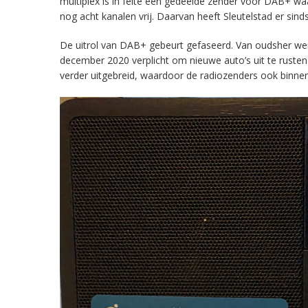
multiplex is in feite een gedeelde zender voor DAB+ w
nog acht kanalen vrij. Daarvan heeft Sleutelstad er sind
De uitrol van DAB+ gebeurt gefaseerd. Van oudsher werd 
december 2020 verplicht om nieuwe auto’s uit te rust
verder uitgebreid, waardoor de radiozenders ook binnens