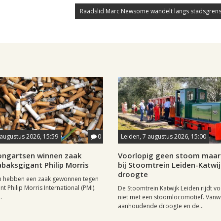
Raadslid Marc Newsome wandelt langs stadsgrens
 augustus 2026, 15:59
0
Leiden, 7 augustus 2026, 15:00
longartsen winnen zaak
Voorlopig geen stoom maar 
baksgigant Philip Morris
bij Stoomtrein Leiden-Katwi
droogte
n hebben een zaak gewonnen tegen
t Philip Morris International (PMI).
De Stoomtrein Katwijk Leiden rijdt v
.
niet met een stoomlocomotief. Van
aanhoudende droogte en de...