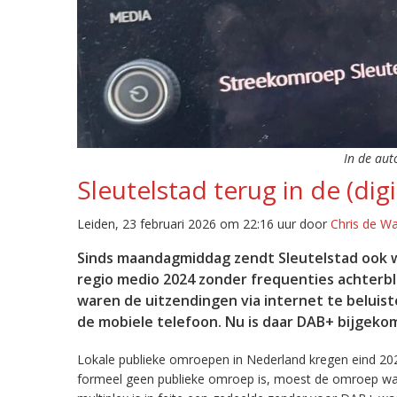
In de aut
Sleutelstad terug in de (digi
Leiden, 23 februari 2026 om 22:16 uur door
Chris de W
Sinds maandagmiddag zendt Sleutelstad ook w
regio medio 2024 zonder frequenties achterb
waren de uitzendingen via internet te beluist
de mobiele telefoon. Nu is daar DAB+ bijgeko
Lokale publieke omroepen in Nederland kregen eind 20
formeel geen publieke omroep is, moest de omroep wacht