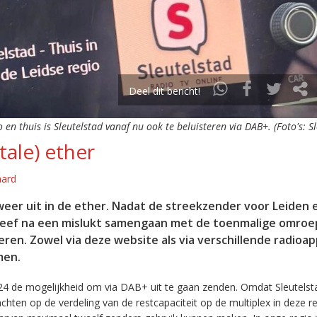
Deel dit bericht!
o en thuis is Sleutelstad vanaf nu ook te beluisteren via DAB+. (Foto's: S
tale) ether
aard
eer uit in de ether. Nadat de streekzender voor Leiden 
leef na een mislukt samengaan met de toenmalige omroep
eren. Zowel via deze website als via verschillende radioa
men.
24 de mogelijkheid om via DAB+ uit te gaan zenden. Omdat Sleutelst
en op de verdeling van de restcapaciteit op de multiplex in deze re