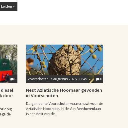
 Leiden »
0
Voorschoten, 7 augustus 2026, 13:45
0
diesel
Nest Aziatische Hoornaar gevonden
jk door
in Voorschoten
De gemeente Voorschoten waarschuwt voor de
Aziatische Hoornaar. In de Van Beethovenlaan
oorlopig
is een nest van de...
wege de