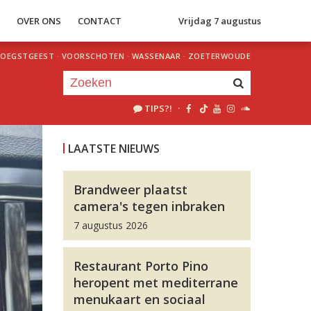
S
OVER ONS
CONTACT
Vrijdag 7 augustus
OEGSTGEEST
·
VOORSCHOTEN
·
WASSENAAR
·
ZOETERWOUDE
TIPS?!
·
Je luistert nu naar
uur 1 van 0
LAATSTE NIEUWS
«
Vorig uur
Volgend uur
»
Brandweer plaatst
camera's tegen inbraken
7 augustus 2026
Restaurant Porto Pino
heropent met mediterrane
menukaart en sociaal