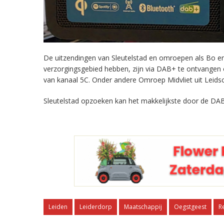
De uitzendingen van Sleutelstad en omroepen als Bo en 
verzorgingsgebied hebben, zijn via DAB+ te ontvangen
van kanaal 5C. Onder andere Omroep Midvliet uit Leids
Sleutelstad opzoeken kan het makkelijkste door de DAB
Leiden
Leiderdorp
Maatschappij
Oegstgeest
R