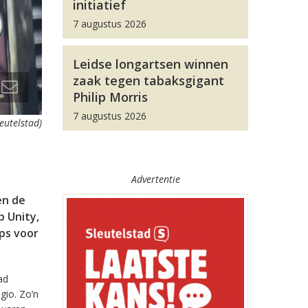
initiatief
7 augustus 2026
Leidse longartsen winnen
zaak tegen tabaksgigant
Philip Morris
7 augustus 2026
leutelstad)
Advertentie
en de
 Unity,
pps voor
ad
gio. Zo’n