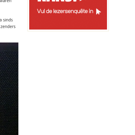
 waren
a sinds
-zenders