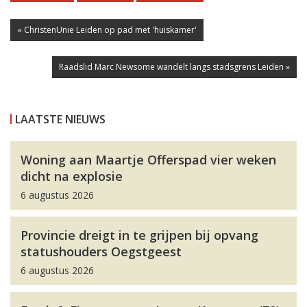
« ChristenUnie Leiden op pad met 'huiskamer'
Raadslid Marc Newsome wandelt langs stadsgrens Leiden »
LAATSTE NIEUWS
Woning aan Maartje Offerspad vier weken
dicht na explosie
6 augustus 2026
Provincie dreigt in te grijpen bij opvang
statushouders Oegstgeest
6 augustus 2026