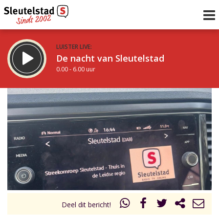
LUISTER LIVE:
De nacht van Sleutelstad
0.00 - 6.00 uur
STRAKS:
De ochtend van Sleutelstad
6.00 - 12.00 uur
uur 1 van 0
Vorig uur
Volgend uur
Inklappen
Deel dit bericht!