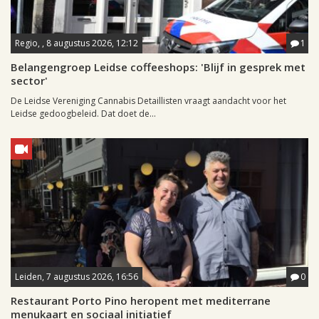
Regio, , 8 augustus 2026, 12:12
1
Belangengroep Leidse coffeeshops: 'Blijf in gesprek met
sector'
De Leidse Vereniging Cannabis Detaillisten vraagt aandacht voor het
Leidse gedoogbeleid. Dat doet de...
Leiden, 7 augustus 2026, 16:56
0
Restaurant Porto Pino heropent met mediterrane
menukaart en sociaal initiatief