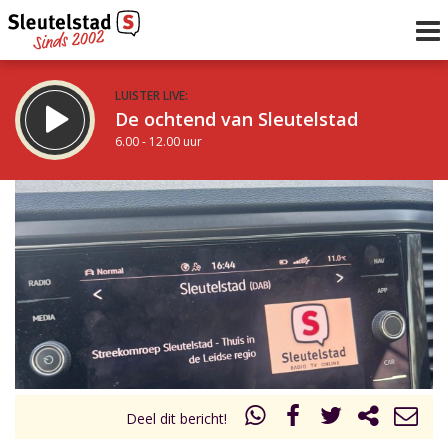
LUISTER LIVE:
De ochtend van Sleutelstad
6.00 - 12.00 uur
STRAKS:
De middag van Sleutelstad
12.00 - 19.00 uur
uur 1 van 0
Vorig uur
Volgend uur
Inklappen
Deel dit bericht!