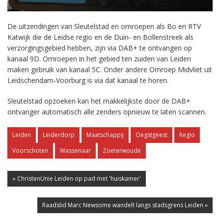
De uitzendingen van Sleutelstad en omroepen als Bo en RTV
Katwijk die de Leidse regio en de Duin- en Bollenstreek als
verzorgingsgebied hebben, zijn via DAB+ te ontvangen op
kanaal 9D. Omroepen in het gebied ten zuiden van Leiden
maken gebruik van kanaal 5C. Onder andere Omroep Midvliet uit
Leidschendam-Voorburg is via dat kanaal te horen.
Sleutelstad opzoeken kan het makkelijkste door de DAB+
ontvanger automatisch alle zenders opnieuw te laten scannen.
Leiden
Leiderdorp
Maatschappij
Oegstgeest
Regio
Voorschoten
Wassenaar
Zoeterwoude
« ChristenUnie Leiden op pad met 'huiskamer'
Raadslid Marc Newsome wandelt langs stadsgrens Leiden »