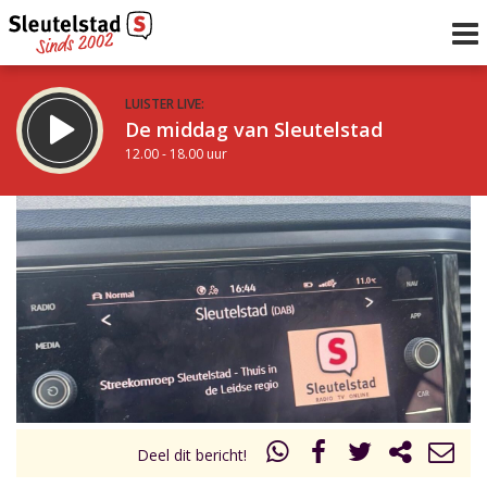
LUISTER LIVE:
De middag van Sleutelstad
12.00 - 18.00 uur
STRAKS:
De avond van Sleutelstad
18.00 - 19.00 uur
uur 1 van 0
Vorig uur
Volgend uur
Inklappen
Deel dit bericht!