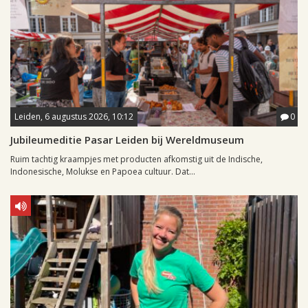
Leiden, 6 augustus 2026, 10:12
0
Jubileumeditie Pasar Leiden bij Wereldmuseum
Ruim tachtig kraampjes met producten afkomstig uit de Indische,
Indonesische, Molukse en Papoea cultuur. Dat...