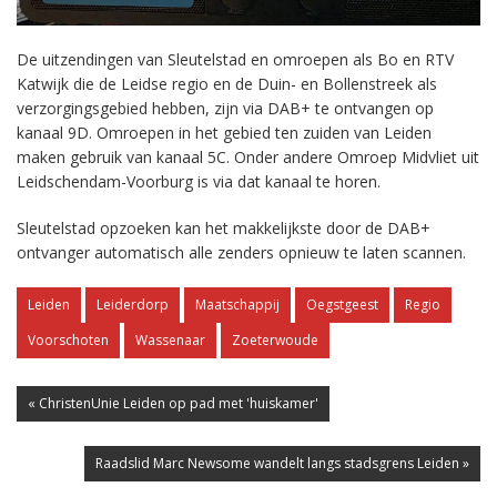
De uitzendingen van Sleutelstad en omroepen als Bo en RTV
Katwijk die de Leidse regio en de Duin- en Bollenstreek als
verzorgingsgebied hebben, zijn via DAB+ te ontvangen op
kanaal 9D. Omroepen in het gebied ten zuiden van Leiden
maken gebruik van kanaal 5C. Onder andere Omroep Midvliet uit
Leidschendam-Voorburg is via dat kanaal te horen.
Sleutelstad opzoeken kan het makkelijkste door de DAB+
ontvanger automatisch alle zenders opnieuw te laten scannen.
Leiden
Leiderdorp
Maatschappij
Oegstgeest
Regio
Voorschoten
Wassenaar
Zoeterwoude
« ChristenUnie Leiden op pad met 'huiskamer'
Raadslid Marc Newsome wandelt langs stadsgrens Leiden »