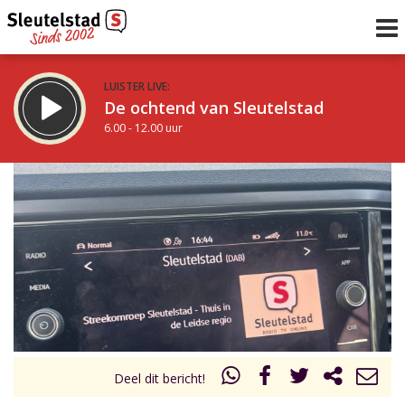
LUISTER LIVE:
De ochtend van Sleutelstad
6.00 - 12.00 uur
STRAKS:
De middag van Sleutelstad
12.00 - 19.00 uur
uur 1 van 0
Vorig uur
Volgend uur
Inklappen
Deel dit bericht!