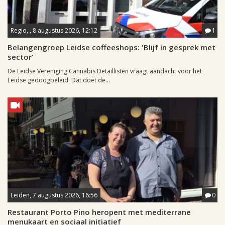
Regio, , 8 augustus 2026, 12:12
1
Belangengroep Leidse coffeeshops: 'Blijf in gesprek met
sector'
De Leidse Vereniging Cannabis Detaillisten vraagt aandacht voor het
Leidse gedoogbeleid. Dat doet de...
Leiden, 7 augustus 2026, 16:56
0
Restaurant Porto Pino heropent met mediterrane
menukaart en sociaal initiatief