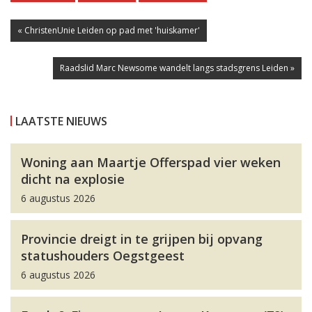
« ChristenUnie Leiden op pad met 'huiskamer'
Raadslid Marc Newsome wandelt langs stadsgrens Leiden »
LAATSTE NIEUWS
Woning aan Maartje Offerspad vier weken
dicht na explosie
6 augustus 2026
Provincie dreigt in te grijpen bij opvang
statushouders Oegstgeest
6 augustus 2026