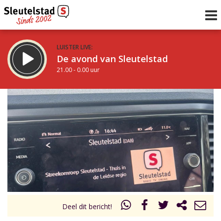
LUISTER LIVE:
De avond van Sleutelstad
21.00 - 0.00 uur
STRAKS:
De nacht van Sleutelstad
0.00 - 6.00 uur
uur 1 van 0
Vorig uur
Volgend uur
Inklappen
Deel dit bericht!