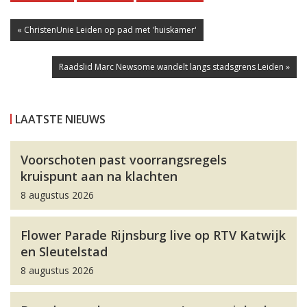
« ChristenUnie Leiden op pad met 'huiskamer'
Raadslid Marc Newsome wandelt langs stadsgrens Leiden »
LAATSTE NIEUWS
Voorschoten past voorrangsregels
kruispunt aan na klachten
8 augustus 2026
Flower Parade Rijnsburg live op RTV Katwijk
en Sleutelstad
8 augustus 2026