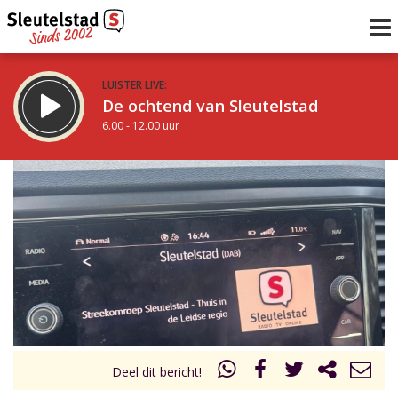
LUISTER LIVE:
De ochtend van Sleutelstad
6.00 - 12.00 uur
STRAKS:
De middag van Sleutelstad
12.00 - 17.00 uur
uur 1 van 0
Vorig uur
Volgend uur
Inklappen
Deel dit bericht!