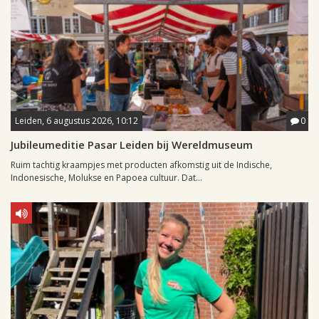
Leiden, 6 augustus 2026, 10:12
0
Jubileumeditie Pasar Leiden bij Wereldmuseum
Ruim tachtig kraampjes met producten afkomstig uit de Indische,
Indonesische, Molukse en Papoea cultuur. Dat...