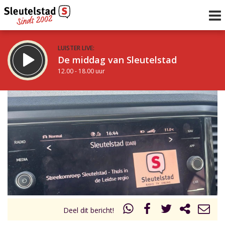
LUISTER LIVE:
De middag van Sleutelstad
12.00 - 18.00 uur
STRAKS:
De avond van Sleutelstad
18.00 - 19.00 uur
uur 1 van 0
Vorig uur
Volgend uur
Inklappen
Deel dit bericht!