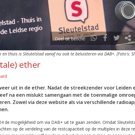
Deel dit bericht!
o en thuis is Sleutelstad vanaf nu ook te beluisteren via DAB+. (Foto's: S
tale) ether
aard
eer uit in de ether. Nadat de streekzender voor Leiden 
leef na een mislukt samengaan met de toenmalige omroep
eren. Zowel via deze website als via verschillende radioa
men.
24 de mogelijkheid om via DAB+ uit te gaan zenden. Omdat Sleutelst
en op de verdeling van de restcapaciteit op de multiplex in deze re