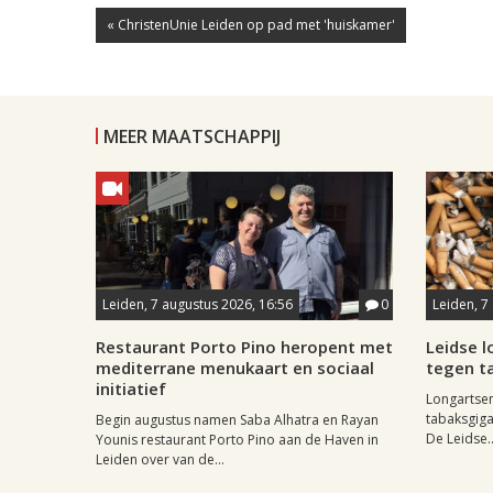
« ChristenUnie Leiden op pad met 'huiskamer'
MEER MAATSCHAPPIJ
Leiden, 7 augustus 2026, 16:56
0
Leiden, 7
Restaurant Porto Pino heropent met
Leidse 
mediterrane menukaart en sociaal
tegen ta
initiatief
Longartse
tabaksgigan
Begin augustus namen Saba Alhatra en Rayan
De Leidse..
Younis restaurant Porto Pino aan de Haven in
Leiden over van de...