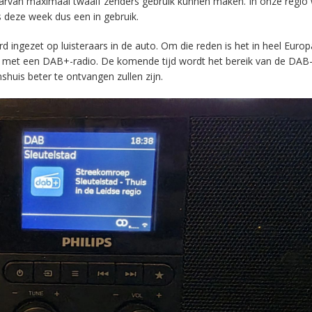
aarvan maximaal twaalf zenders gebruik kunnen maken. In onze regio
s deze week dus een in gebruik.
ingezet op luisteraars in de auto. Om die reden is het in heel Europ
en met een DAB+-radio. De komende tijd wordt het bereik van de DAB
huis beter te ontvangen zullen zijn.