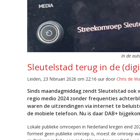
In de aut
Sleutelstad terug in de (digi
Leiden, 23 februari 2026 om 22:16 uur door
Chris de W
Sinds maandagmiddag zendt Sleutelstad ook w
regio medio 2024 zonder frequenties achterb
waren de uitzendingen via internet te beluist
de mobiele telefoon. Nu is daar DAB+ bijgeko
Lokale publieke omroepen in Nederland kregen eind 20
formeel geen publieke omroep is, moest de omroep wacht