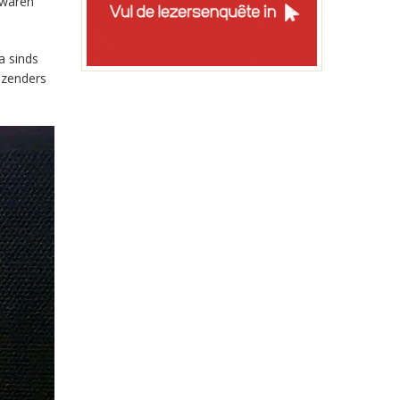
 waren
a sinds
-zenders