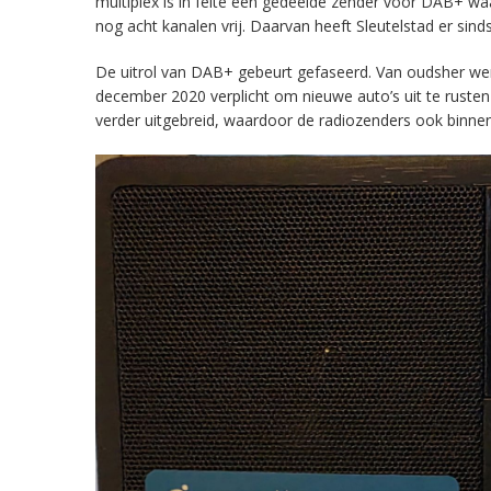
multiplex is in feite een gedeelde zender voor DAB+ w
nog acht kanalen vrij. Daarvan heeft Sleutelstad er sind
De uitrol van DAB+ gebeurt gefaseerd. Van oudsher werd 
december 2020 verplicht om nieuwe auto’s uit te rust
verder uitgebreid, waardoor de radiozenders ook binnens