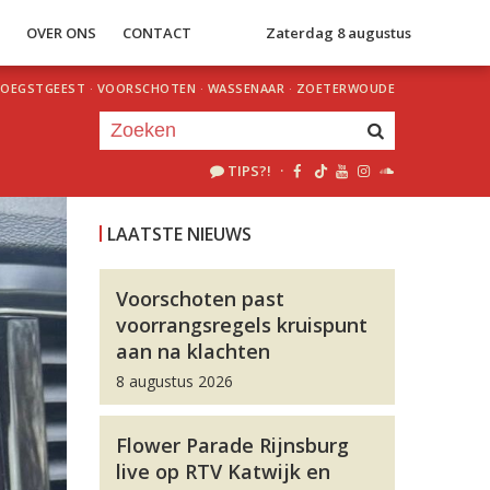
S
OVER ONS
CONTACT
Zaterdag 8 augustus
OEGSTGEEST
·
VOORSCHOTEN
·
WASSENAAR
·
ZOETERWOUDE
TIPS?!
·
Je luistert nu naar
uur 1 van 0
LAATSTE NIEUWS
«
Vorig uur
Volgend uur
»
Voorschoten past
voorrangsregels kruispunt
aan na klachten
8 augustus 2026
Flower Parade Rijnsburg
live op RTV Katwijk en