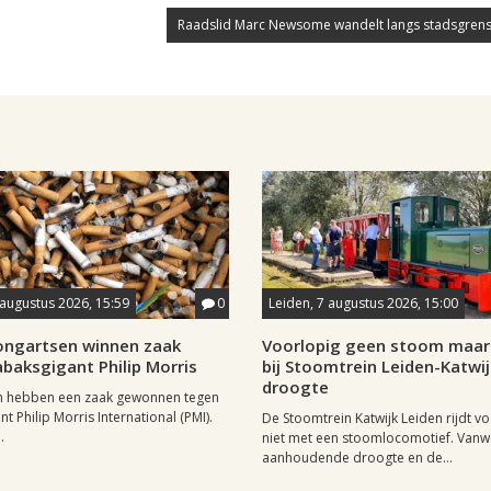
Raadslid Marc Newsome wandelt langs stadsgrens
 augustus 2026, 15:59
0
Leiden, 7 augustus 2026, 15:00
longartsen winnen zaak
Voorlopig geen stoom maar 
baksgigant Philip Morris
bij Stoomtrein Leiden-Katwi
droogte
n hebben een zaak gewonnen tegen
t Philip Morris International (PMI).
De Stoomtrein Katwijk Leiden rijdt v
.
niet met een stoomlocomotief. Van
aanhoudende droogte en de...