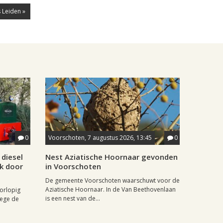
 Leiden »
0
Voorschoten, 7 augustus 2026, 13:45
0
diesel
Nest Aziatische Hoornaar gevonden
jk door
in Voorschoten
De gemeente Voorschoten waarschuwt voor de
Aziatische Hoornaar. In de Van Beethovenlaan
oorlopig
is een nest van de...
wege de