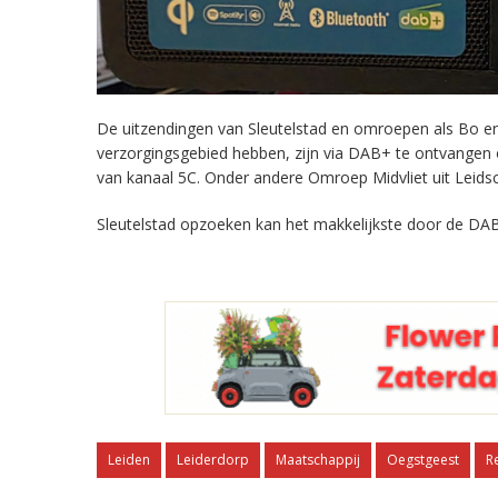
De uitzendingen van Sleutelstad en omroepen als Bo en 
verzorgingsgebied hebben, zijn via DAB+ te ontvangen
van kanaal 5C. Onder andere Omroep Midvliet uit Leids
Sleutelstad opzoeken kan het makkelijkste door de DAB
Leiden
Leiderdorp
Maatschappij
Oegstgeest
R