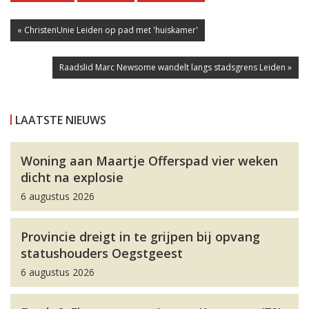
« ChristenUnie Leiden op pad met 'huiskamer'
Raadslid Marc Newsome wandelt langs stadsgrens Leiden »
LAATSTE NIEUWS
Woning aan Maartje Offerspad vier weken
dicht na explosie
6 augustus 2026
Provincie dreigt in te grijpen bij opvang
statushouders Oegstgeest
6 augustus 2026