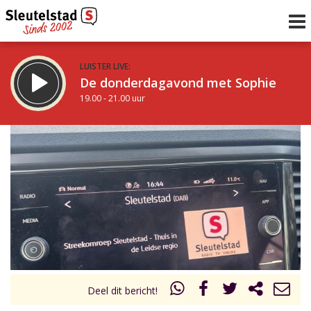
LUISTER LIVE:
De donderdagavond met Sophie
19.00 - 21.00 uur
STRAKS:
De avond van Sleutelstad
21.00 - 0.00 uur
uur 1 van 0
Vorig uur
Volgend uur
Inklappen
Deel dit bericht!