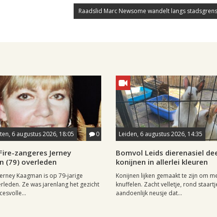
Raadslid Marc Newsome wandelt langs stadsgrens
en, 6 augustus 2026, 18:05
0
Leiden, 6 augustus 2026, 14:35
Fire-zangeres Jerney
Bomvol Leids dierenasiel dee
 (79) overleden
konijnen in allerlei kleuren
erney Kaagman is op 79-jarige
Konijnen lijken gemaakt te zijn om m
erleden. Ze was jarenlang het gezicht
knuffelen. Zacht velletje, rond staartj
esvolle...
aandoenlijk neusje dat...