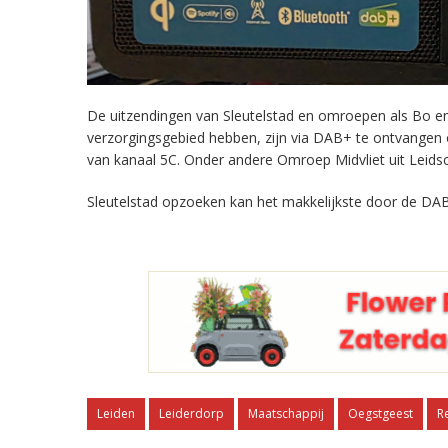
De uitzendingen van Sleutelstad en omroepen als Bo en 
verzorgingsgebied hebben, zijn via DAB+ te ontvangen
van kanaal 5C. Onder andere Omroep Midvliet uit Leids
Sleutelstad opzoeken kan het makkelijkste door de DAB
Leiden
Leiderdorp
Maatschappij
Oegstgeest
R