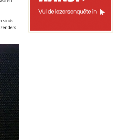
 waren
a sinds
-zenders