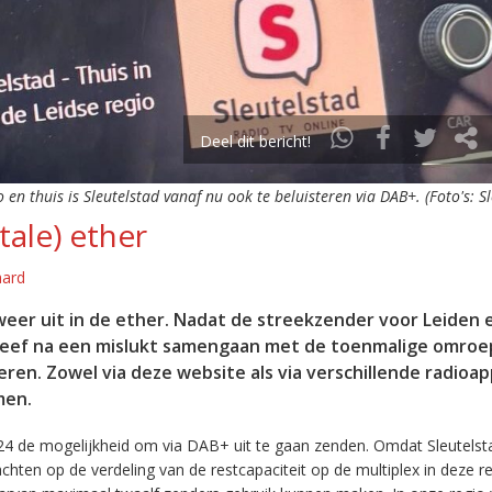
Deel dit bericht!
o en thuis is Sleutelstad vanaf nu ook te beluisteren via DAB+. (Foto's: S
tale) ether
aard
eer uit in de ether. Nadat de streekzender voor Leiden 
leef na een mislukt samengaan met de toenmalige omroep
eren. Zowel via deze website als via verschillende radioa
men.
24 de mogelijkheid om via DAB+ uit te gaan zenden. Omdat Sleutelst
en op de verdeling van de restcapaciteit op de multiplex in deze re