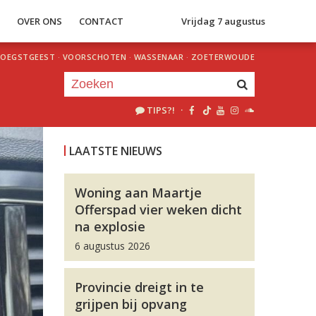
S
OVER ONS
CONTACT
Vrijdag 7 augustus
OEGSTGEEST
·
VOORSCHOTEN
·
WASSENAAR
·
ZOETERWOUDE
TIPS?!
·
Je luistert nu naar
uur 1 van 0
LAATSTE NIEUWS
«
Vorig uur
Volgend uur
»
Woning aan Maartje
Offerspad vier weken dicht
na explosie
6 augustus 2026
Provincie dreigt in te
grijpen bij opvang