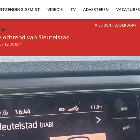
UITZENDING GEMIST
VIDEO’S
TV
ADVERTEREN
VACATURE
LEIDEN
·
LEIDERDORP
·
RAKS:
 ochtend van Sleutelstad
0 - 12.00 uur