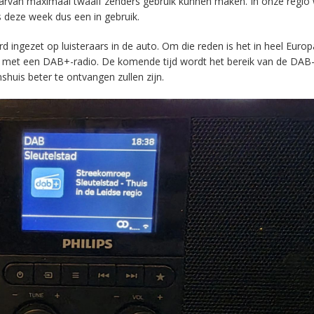
aarvan maximaal twaalf zenders gebruik kunnen maken. In onze regio
s deze week dus een in gebruik.
ingezet op luisteraars in de auto. Om die reden is het in heel Europ
en met een DAB+-radio. De komende tijd wordt het bereik van de DAB
huis beter te ontvangen zullen zijn.