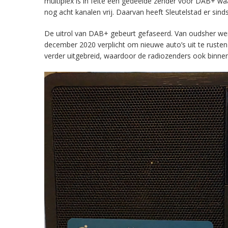
multiplex is in feite een gedeelde zender voor DAB+ w
nog acht kanalen vrij. Daarvan heeft Sleutelstad er sind
De uitrol van DAB+ gebeurt gefaseerd. Van oudsher werd 
december 2020 verplicht om nieuwe auto’s uit te rust
verder uitgebreid, waardoor de radiozenders ook binnens