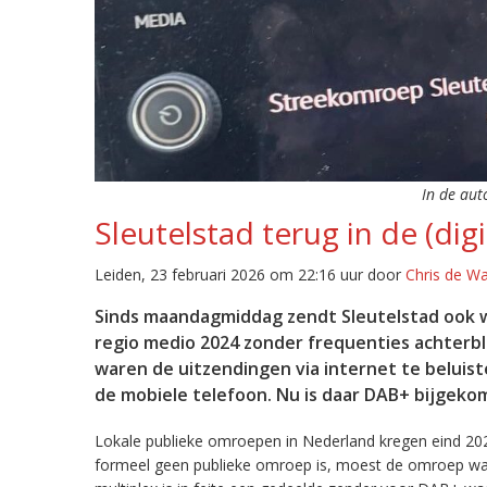
In de aut
Sleutelstad terug in de (digi
Leiden, 23 februari 2026 om 22:16 uur door
Chris de W
Sinds maandagmiddag zendt Sleutelstad ook w
regio medio 2024 zonder frequenties achterb
waren de uitzendingen via internet te beluist
de mobiele telefoon. Nu is daar DAB+ bijgeko
Lokale publieke omroepen in Nederland kregen eind 20
formeel geen publieke omroep is, moest de omroep wacht