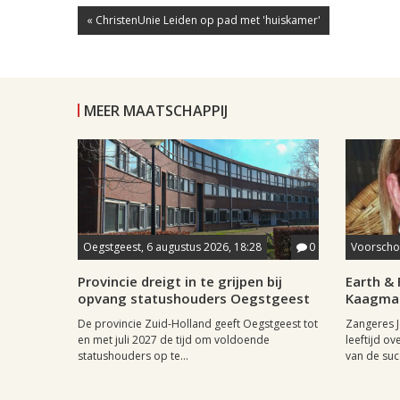
« ChristenUnie Leiden op pad met 'huiskamer'
MEER MAATSCHAPPIJ
Oegstgeest, 6 augustus 2026, 18:28
0
Voorschot
Provincie dreigt in te grijpen bij
Earth & 
opvang statushouders Oegstgeest
Kaagman
De provincie Zuid-Holland geeft Oegstgeest tot
Zangeres J
en met juli 2027 de tijd om voldoende
leeftijd ov
statushouders op te...
van de succ