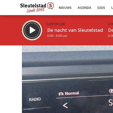
NIEUWS
AGENDA
GIDS
LUISTER LIVE:
ST
De nacht van Sleutelstad
De
0.00 - 6.00 uur
6.0
Inklappen