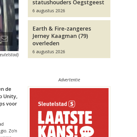
statushouders Oegstgeest
6 augustus 2026
Earth & Fire-zangeres
Jerney Kaagman (79)
overleden
6 augustus 2026
leutelstad)
Advertentie
en de
 Unity,
pps voor
ad
gio. Zo’n