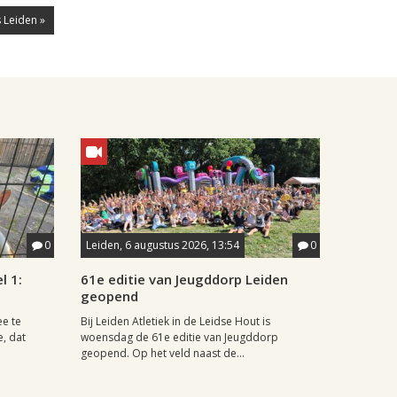
 Leiden »
0
Leiden, 6 augustus 2026, 13:54
0
l 1:
61e editie van Jeugddorp Leiden
geopend
ee te
Bij Leiden Atletiek in de Leidse Hout is
e, dat
woensdag de 61e editie van Jeugddorp
geopend. Op het veld naast de...