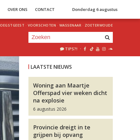
S
OVER ONS
CONTACT
Donderdag 6 augustus
OEGSTGEEST
·
VOORSCHOTEN
·
WASSENAAR
·
ZOETERWOUDE
TIPS?!
·
Je luistert nu naar
uur 1 van 0
LAATSTE NIEUWS
«
Vorig uur
Volgend uur
»
Woning aan Maartje
Offerspad vier weken dicht
na explosie
6 augustus 2026
Provincie dreigt in te
grijpen bij opvang