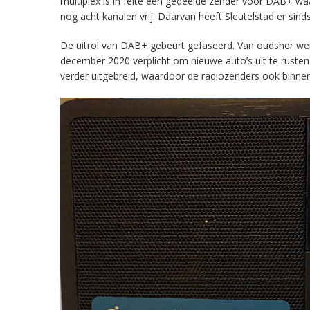
multiplex is in feite een gedeelde zender voor DAB+ w
nog acht kanalen vrij. Daarvan heeft Sleutelstad er sind
De uitrol van DAB+ gebeurt gefaseerd. Van oudsher werd 
december 2020 verplicht om nieuwe auto’s uit te rust
verder uitgebreid, waardoor de radiozenders ook binnens