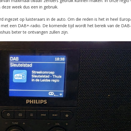
aarvan maximaal twaalf zenders gebruik kunnen maken. In onze regio
s deze week dus een in gebruik.
ingezet op luisteraars in de auto. Om die reden is het in heel Europ
en met een DAB+-radio. De komende tijd wordt het bereik van de DAB
huis beter te ontvangen zullen zijn.