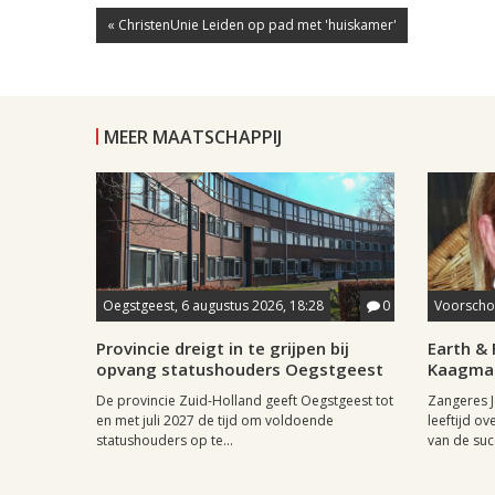
« ChristenUnie Leiden op pad met 'huiskamer'
MEER MAATSCHAPPIJ
Oegstgeest, 6 augustus 2026, 18:28
0
Voorschot
Provincie dreigt in te grijpen bij
Earth & 
opvang statushouders Oegstgeest
Kaagman
De provincie Zuid-Holland geeft Oegstgeest tot
Zangeres J
en met juli 2027 de tijd om voldoende
leeftijd ov
statushouders op te...
van de succ