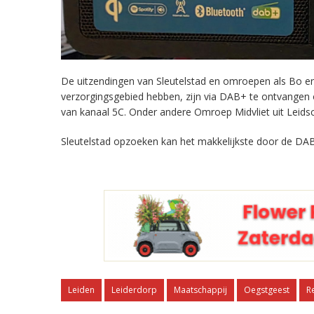
De uitzendingen van Sleutelstad en omroepen als Bo en 
verzorgingsgebied hebben, zijn via DAB+ te ontvangen
van kanaal 5C. Onder andere Omroep Midvliet uit Leids
Sleutelstad opzoeken kan het makkelijkste door de DAB
Leiden
Leiderdorp
Maatschappij
Oegstgeest
R