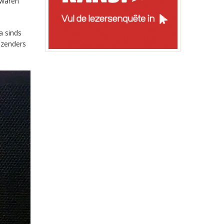
 waren
a sinds
-zenders