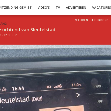
UITZENDING GEMIST
VIDEO’S
TV
ADVERTEREN
VACATURE
LEIDEN
·
LEIDERDORP
·
RAKS:
 ochtend van Sleutelstad
0 - 12.00 uur