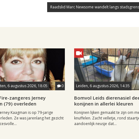
Raadslid Marc Newsome wandelt langs stadsgrens
en, 6 augustus 2026, 18:05
0
Leiden, 6 augustus 2026, 14:35
Fire-zangeres Jerney
Bomvol Leids dierenasiel dee
 (79) overleden
konijnen in allerlei kleuren
erney Kaagman is op 79-jarige
Konijnen lijken gemaakt te zijn om m
erleden. Ze was jarenlang het gezicht
knuffelen. Zacht velletje, rond staartj
esvolle...
aandoenlijk neusje dat...