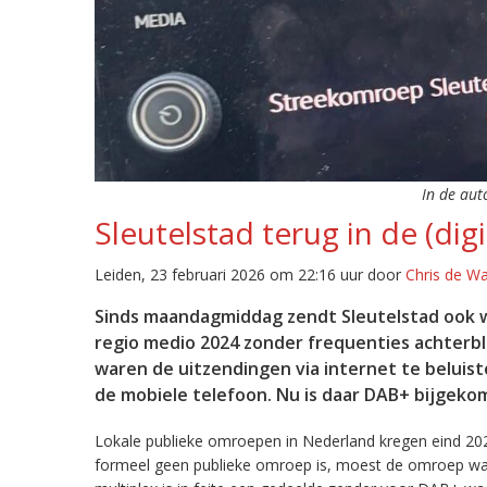
In de aut
Sleutelstad terug in de (digi
Leiden, 23 februari 2026 om 22:16 uur door
Chris de W
Sinds maandagmiddag zendt Sleutelstad ook w
regio medio 2024 zonder frequenties achterb
waren de uitzendingen via internet te beluist
de mobiele telefoon. Nu is daar DAB+ bijgeko
Lokale publieke omroepen in Nederland kregen eind 20
formeel geen publieke omroep is, moest de omroep wacht