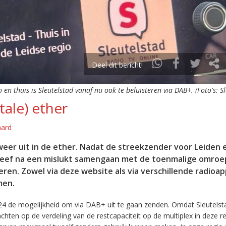
Deel dit bericht!
o en thuis is Sleutelstad vanaf nu ook te beluisteren via DAB+. (Foto's: S
tale) ether
aard
eer uit in de ether. Nadat de streekzender voor Leiden 
leef na een mislukt samengaan met de toenmalige omroep
eren. Zowel via deze website als via verschillende radioa
men.
24 de mogelijkheid om via DAB+ uit te gaan zenden. Omdat Sleutelst
en op de verdeling van de restcapaciteit op de multiplex in deze re