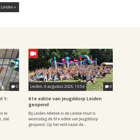
 Leiden »
0
Leiden, 6 augustus 2026, 13:54
0
l 1:
61e editie van Jeugddorp Leiden
geopend
ee te
Bij Leiden Atletiek in de Leidse Hout is
e, dat
woensdag de 61e editie van Jeugddorp
geopend. Op het veld naast de...