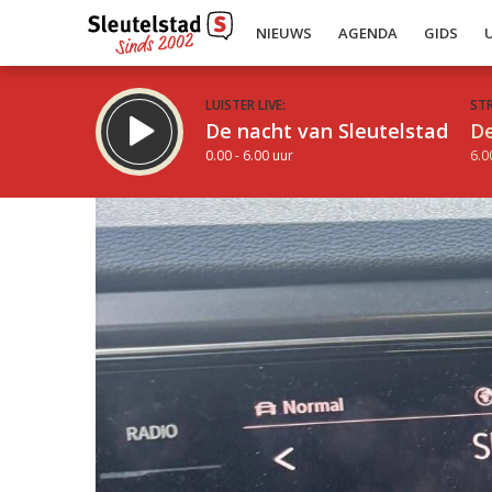
NIEUWS
AGENDA
GIDS
LUISTER LIVE:
ST
De nacht van Sleutelstad
De
0.00 - 6.00 uur
6.0
Inklappen