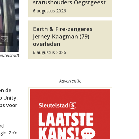
statushouders Oegstgeest
6 augustus 2026
Earth & Fire-zangeres
Jerney Kaagman (79)
overleden
6 augustus 2026
leutelstad)
Advertentie
en de
 Unity,
pps voor
ad
gio. Zo’n