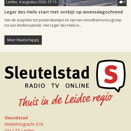
Leiden, 4 augustus 2026, 07:15
0
Leger des Heils start met ontbijt op woensdagochtend
Van de soepfiets tot peuterdeuntjes en van een mondharmonicagroep
tot een kindernaaiclub. Het Leger des Heils in...
Meer Maatschappij
Sleutelstad
Middelstegracht 87A
2312 TT Leiden