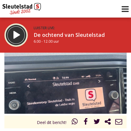
LUISTER LIVE:
De ochtend van Sleutelstad
6.00 - 12.00 uur
STRAKS:
De middag van Sleutelstad
12.00 - 18.00 uur
uur 1 van 0
Vorig uur
Volgend uur
Inklappen
Deel dit bericht!