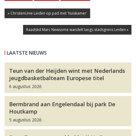
« ChristenUnie Leiden op pad met 'huiskamer'
Raadslid Marc Newsome wandelt langs stadsgrens Leiden »
LAATSTE NIEUWS
Teun van der Heijden wint met Nederlands
jeugdbasketbalteam Europese titel
6 augustus 2026
Bermbrand aan Engelendaal bij park De
Houtkamp
5 augustus 2026