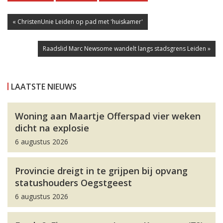
« ChristenUnie Leiden op pad met 'huiskamer'
Raadslid Marc Newsome wandelt langs stadsgrens Leiden »
LAATSTE NIEUWS
Woning aan Maartje Offerspad vier weken
dicht na explosie
6 augustus 2026
Provincie dreigt in te grijpen bij opvang
statushouders Oegstgeest
6 augustus 2026