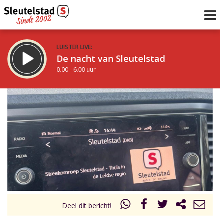
LUISTER LIVE:
De nacht van Sleutelstad
0.00 - 6.00 uur
STRAKS:
De ochtend van Sleutelstad
6.00 - 12.00 uur
uur 1 van 0
Vorig uur
Volgend uur
Inklappen
Deel dit bericht!