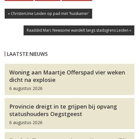
« ChristenUnie Leiden op pad met 'huiskamer'
Raadslid Marc Newsome wandelt langs stadsgrens Leiden »
LAATSTE NIEUWS
Woning aan Maartje Offerspad vier weken
dicht na explosie
6 augustus 2026
Provincie dreigt in te grijpen bij opvang
statushouders Oegstgeest
6 augustus 2026