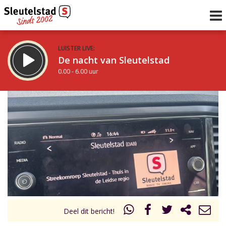
LUISTER LIVE:
De nacht van Sleutelstad
0.00 - 6.00 uur
STRAKS:
De ochtend van Sleutelstad
6.00 - 12.00 uur
uur 1 van 0
Vorig uur
Volgend uur
Inklappen
Deel dit bericht!