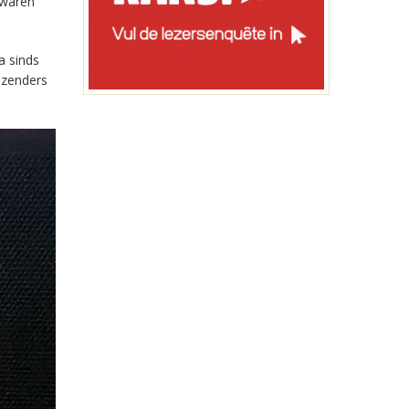
 waren
a sinds
-zenders