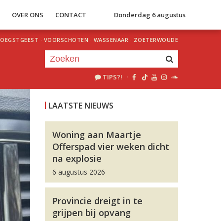
S
OVER ONS
CONTACT
Donderdag 6 augustus
OEGSTGEEST
·
VOORSCHOTEN
·
WASSENAAR
·
ZOETERWOUDE
TIPS?!
·
Je luistert nu naar
uur 1 van 0
LAATSTE NIEUWS
«
Vorig uur
Volgend uur
»
Woning aan Maartje
Offerspad vier weken dicht
na explosie
6 augustus 2026
Provincie dreigt in te
grijpen bij opvang