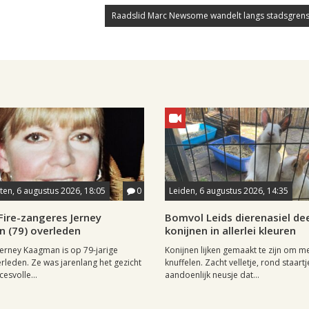
Raadslid Marc Newsome wandelt langs stadsgrens
en, 6 augustus 2026, 18:05
0
Leiden, 6 augustus 2026, 14:35
Fire-zangeres Jerney
Bomvol Leids dierenasiel dee
 (79) overleden
konijnen in allerlei kleuren
erney Kaagman is op 79-jarige
Konijnen lijken gemaakt te zijn om m
erleden. Ze was jarenlang het gezicht
knuffelen. Zacht velletje, rond staartj
esvolle...
aandoenlijk neusje dat...