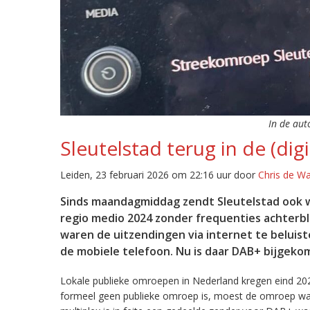
In de aut
Sleutelstad terug in de (digi
Leiden, 23 februari 2026 om 22:16 uur door
Chris de W
Sinds maandagmiddag zendt Sleutelstad ook w
regio medio 2024 zonder frequenties achterb
waren de uitzendingen via internet te beluist
de mobiele telefoon. Nu is daar DAB+ bijgeko
Lokale publieke omroepen in Nederland kregen eind 20
formeel geen publieke omroep is, moest de omroep wacht