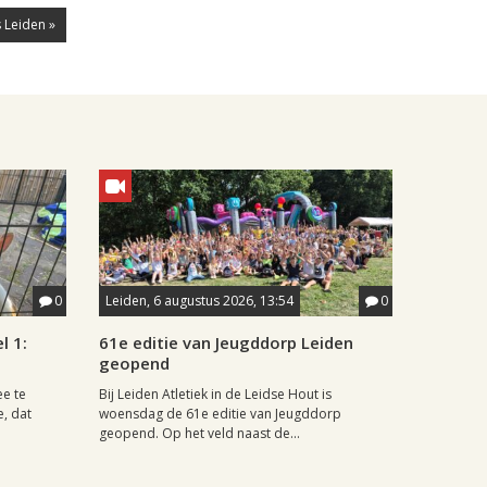
 Leiden »
0
Leiden, 6 augustus 2026, 13:54
0
l 1:
61e editie van Jeugddorp Leiden
geopend
ee te
Bij Leiden Atletiek in de Leidse Hout is
e, dat
woensdag de 61e editie van Jeugddorp
geopend. Op het veld naast de...