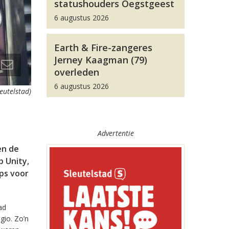
statushouders Oegstgeest
6 augustus 2026
Earth & Fire-zangeres
Jerney Kaagman (79)
overleden
6 augustus 2026
leutelstad)
Advertentie
en de
 Unity,
pps voor
ad
gio. Zo’n