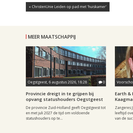
« ChristenUnie Leiden op pad met 'huiskamer'
MEER MAATSCHAPPIJ
Oegstgeest, 6 augustus 2026, 18:28
0
Voorschot
Provincie dreigt in te grijpen bij
Earth & 
opvang statushouders Oegstgeest
Kaagman
De provincie Zuid-Holland geeft Oegstgeest tot
Zangeres J
en met juli 2027 de tijd om voldoende
leeftijd ov
statushouders op te...
van de succ