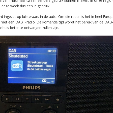
aarvan maximaal twaalf zenders gebruik kunnen maken. In onze regio
s deze week dus een in gebruik.
ingezet op luisteraars in de auto. Om die reden is het in heel Europ
en met een DAB+-radio. De komende tijd wordt het bereik van de DAB
huis beter te ontvangen zullen zijn.