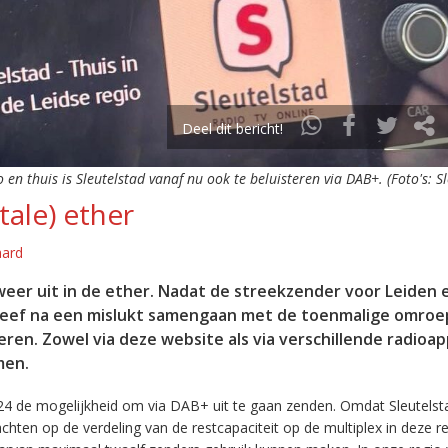
Deel dit bericht!
o en thuis is Sleutelstad vanaf nu ook te beluisteren via DAB+. (Foto's: S
tale) ether
aard
eer uit in de ether. Nadat de streekzender voor Leiden 
leef na een mislukt samengaan met de toenmalige omroep
eren. Zowel via deze website als via verschillende radioa
men.
24 de mogelijkheid om via DAB+ uit te gaan zenden. Omdat Sleutelst
en op de verdeling van de restcapaciteit op de multiplex in deze re