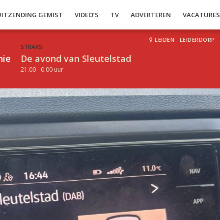
UITZENDING GEMIST
VIDEO’S
TV
ADVERTEREN
VACATURE
LEIDEN
·
LEIDERDORP
·
STRAKS:
hie
De avond van Sleutelstad
21.00 - 0.00 uur