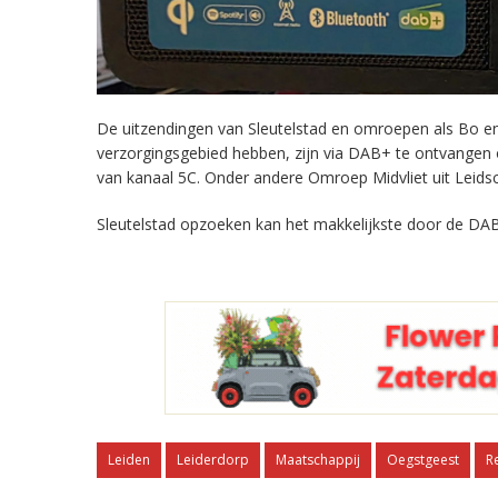
De uitzendingen van Sleutelstad en omroepen als Bo en 
verzorgingsgebied hebben, zijn via DAB+ te ontvangen
van kanaal 5C. Onder andere Omroep Midvliet uit Leids
Sleutelstad opzoeken kan het makkelijkste door de DAB
Leiden
Leiderdorp
Maatschappij
Oegstgeest
R