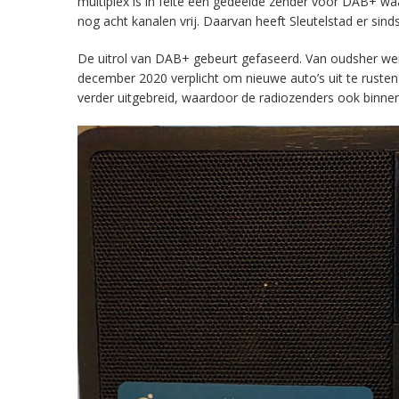
multiplex is in feite een gedeelde zender voor DAB+ w
nog acht kanalen vrij. Daarvan heeft Sleutelstad er sind
De uitrol van DAB+ gebeurt gefaseerd. Van oudsher werd 
december 2020 verplicht om nieuwe auto’s uit te rust
verder uitgebreid, waardoor de radiozenders ook binnens