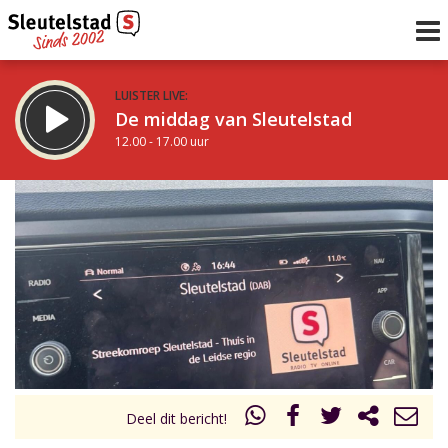
LUISTER LIVE:
De middag van Sleutelstad
12.00 - 17.00 uur
STRAKS:
Sleutelstad 30
17.00 - 19.00 uur
uur 1 van 0
Vorig uur
Volgend uur
Inklappen
Deel dit bericht!