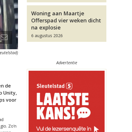
Woning aan Maartje
Offerspad vier weken dicht
na explosie
6 augustus 2026
leutelstad)
Advertentie
en de
 Unity,
pps voor
ad
gio. Zo’n