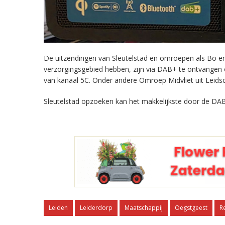
De uitzendingen van Sleutelstad en omroepen als Bo en 
verzorgingsgebied hebben, zijn via DAB+ te ontvangen
van kanaal 5C. Onder andere Omroep Midvliet uit Leids
Sleutelstad opzoeken kan het makkelijkste door de DAB
Leiden
Leiderdorp
Maatschappij
Oegstgeest
R