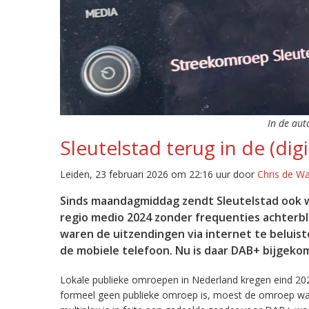
In de aut
Sleutelstad terug in de (digi
Leiden, 23 februari 2026 om 22:16 uur door
Chris de W
Sinds maandagmiddag zendt Sleutelstad ook w
regio medio 2024 zonder frequenties achterb
waren de uitzendingen via internet te beluist
de mobiele telefoon. Nu is daar DAB+ bijgeko
Lokale publieke omroepen in Nederland kregen eind 20
formeel geen publieke omroep is, moest de omroep wacht