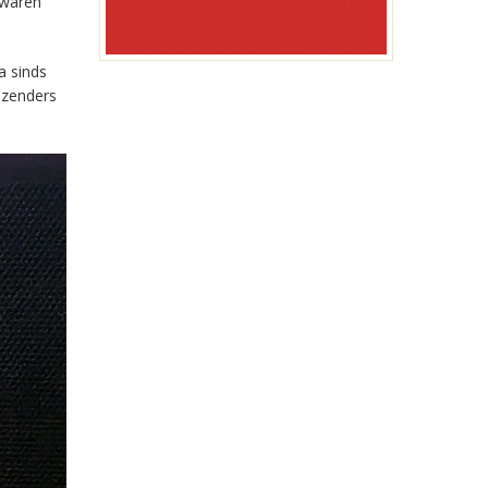
 waren
a sinds
-zenders