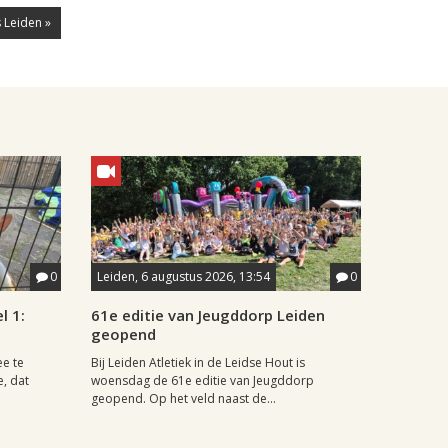
 Leiden »
0
Leiden, 6 augustus 2026, 13:54
0
l 1:
61e editie van Jeugddorp Leiden
geopend
ee te
Bij Leiden Atletiek in de Leidse Hout is
e, dat
woensdag de 61e editie van Jeugddorp
geopend. Op het veld naast de...