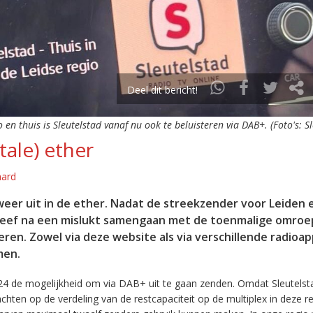
Deel dit bericht!
o en thuis is Sleutelstad vanaf nu ook te beluisteren via DAB+. (Foto's: S
tale) ether
aard
eer uit in de ether. Nadat de streekzender voor Leiden 
leef na een mislukt samengaan met de toenmalige omroep
eren. Zowel via deze website als via verschillende radioa
men.
24 de mogelijkheid om via DAB+ uit te gaan zenden. Omdat Sleutelst
en op de verdeling van de restcapaciteit op de multiplex in deze re