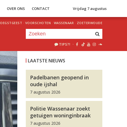
S
OVER ONS
CONTACT
Vrijdag 7 augustus
OEGSTGEEST
·
VOORSCHOTEN
·
WASSENAAR
·
ZOETERWOUDE
TIPS?!
·
Je luistert nu naar
uur 1 van 0
LAATSTE NIEUWS
«
Vorig uur
Volgend uur
»
Padelbanen geopend in
oude ijshal
7 augustus 2026
Politie Wassenaar zoekt
getuigen woninginbraak
7 augustus 2026