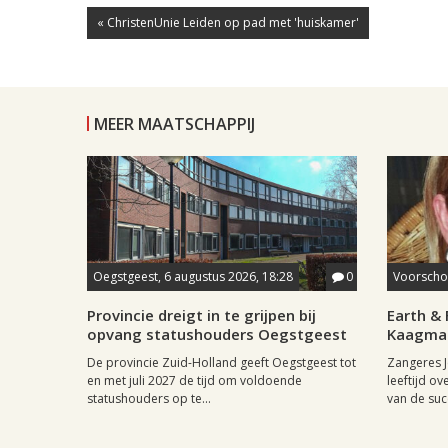
« ChristenUnie Leiden op pad met 'huiskamer'
MEER MAATSCHAPPIJ
Oegstgeest, 6 augustus 2026, 18:28
0
Voorschot
Provincie dreigt in te grijpen bij
Earth & 
opvang statushouders Oegstgeest
Kaagman
De provincie Zuid-Holland geeft Oegstgeest tot
Zangeres J
en met juli 2027 de tijd om voldoende
leeftijd ov
statushouders op te...
van de succ