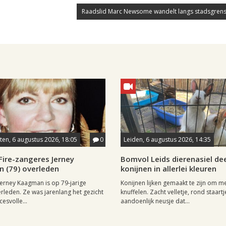
Raadslid Marc Newsome wandelt langs stadsgrens
en, 6 augustus 2026, 18:05
0
Leiden, 6 augustus 2026, 14:35
Fire-zangeres Jerney
Bomvol Leids dierenasiel dee
 (79) overleden
konijnen in allerlei kleuren
erney Kaagman is op 79-jarige
Konijnen lijken gemaakt te zijn om m
erleden. Ze was jarenlang het gezicht
knuffelen. Zacht velletje, rond staartj
esvolle...
aandoenlijk neusje dat...