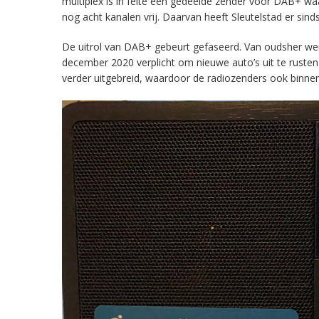
multiplex is in feite een gedeelde zender voor DAB+ w
nog acht kanalen vrij. Daarvan heeft Sleutelstad er sind
De uitrol van DAB+ gebeurt gefaseerd. Van oudsher werd 
december 2020 verplicht om nieuwe auto’s uit te rust
verder uitgebreid, waardoor de radiozenders ook binnens