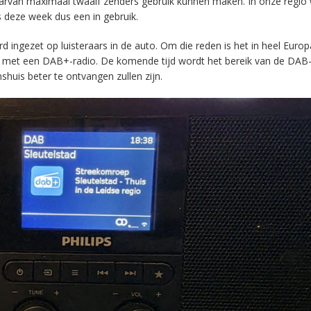
aarvan maximaal twaalf zenders gebruik kunnen maken. In onze regio
s deze week dus een in gebruik.
ingezet op luisteraars in de auto. Om die reden is het in heel Europ
en met een DAB+-radio. De komende tijd wordt het bereik van de DAB
huis beter te ontvangen zullen zijn.