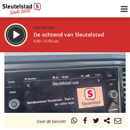
LUISTER LIVE:
De ochtend van Sleutelstad
6.00 - 12.00 uur
STRAKS:
De middag van Sleutelstad
12.00 - 18.00 uur
uur 1 van 0
Vorig uur
Volgend uur
Inklappen
Deel dit bericht!