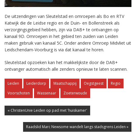
De uitzendingen van Sleutelstad en omroepen als Bo en RTV
Katwijk die de Leidse regio en de Duin- en Bollenstreek als
verzorgingsgebied hebben, zijn via DAB+ te ontvangen op
kanaal 9D. Omroepen in het gebied ten zuiden van Leiden
maken gebruik van kanaal 5C. Onder andere Omroep Midvliet uit
Leidschendam-Voorburg is via dat kanaal te horen.
Sleutelstad opzoeken kan het makkelijkste door de DAB+
ontvanger automatisch alle zenders opnieuw te laten scannen.
Leiden
Leiderdorp
Maatschappij
Oegstgeest
Regio
Voorschoten
Wassenaar
Zoeterwoude
« ChristenUnie Leiden op pad met 'huiskamer'
Raadslid Marc Newsome wandelt langs stadsgrens Leiden »