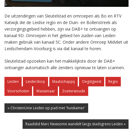
De uitzendingen van Sleutelstad en omroepen als Bo en RTV
Katwijk die de Leidse regio en de Duin- en Bollenstreek als
verzorgingsgebied hebben, zijn via DAB+ te ontvangen op
kanaal 9D. Omroepen in het gebied ten zuiden van Leiden
maken gebruik van kanaal 5C. Onder andere Omroep Midvliet uit
Leidschendam-Voorburg is via dat kanaal te horen.
Sleutelstad opzoeken kan het makkelijkste door de DAB+
ontvanger automatisch alle zenders opnieuw te laten scannen.
Leiden
Leiderdorp
Maatschappij
Oegstgeest
Regio
Voorschoten
Wassenaar
Zoeterwoude
« ChristenUnie Leiden op pad met 'huiskamer'
Raadslid Marc Newsome wandelt langs stadsgrens Leiden »