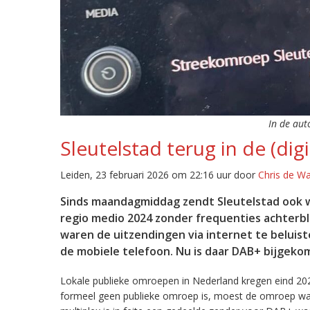
In de aut
Sleutelstad terug in de (digi
Leiden, 23 februari 2026 om 22:16 uur door
Chris de W
Sinds maandagmiddag zendt Sleutelstad ook w
regio medio 2024 zonder frequenties achterb
waren de uitzendingen via internet te beluist
de mobiele telefoon. Nu is daar DAB+ bijgeko
Lokale publieke omroepen in Nederland kregen eind 20
formeel geen publieke omroep is, moest de omroep wacht