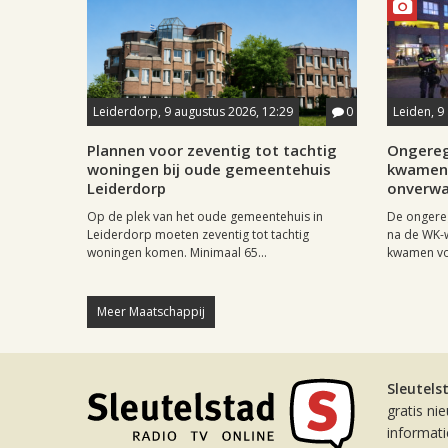
Leiderdorp, 9 augustus 2026, 12:29
0
Leiden, 9
Plannen voor zeventig tot tachtig
Ongereg
woningen bij oude gemeentehuis
kwamen 
Leiderdorp
onverwa
Op de plek van het oude gemeentehuis in
De ongere
Leiderdorp moeten zeventig tot tachtig
na de WK-
woningen komen. Minimaal 65...
kwamen vo
Meer Maatschappij
Sleutels
gratis ni
informat