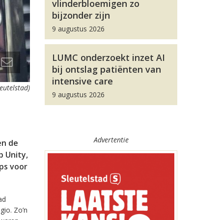
vlinderbloemigen zo
bijzonder zijn
9 augustus 2026
LUMC onderzoekt inzet AI
bij ontslag patiënten van
intensive care
leutelstad)
9 augustus 2026
Advertentie
en de
 Unity,
pps voor
ad
gio. Zo’n