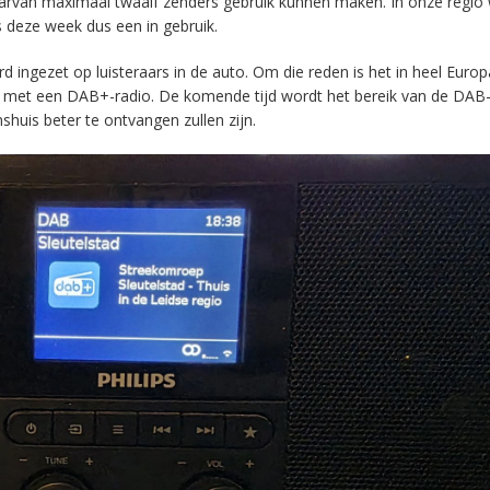
aarvan maximaal twaalf zenders gebruik kunnen maken. In onze regio
s deze week dus een in gebruik.
ingezet op luisteraars in de auto. Om die reden is het in heel Europ
en met een DAB+-radio. De komende tijd wordt het bereik van de DAB
huis beter te ontvangen zullen zijn.