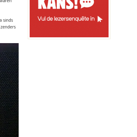
 waren
a sinds
-zenders