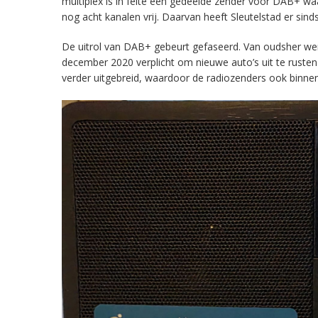
multiplex is in feite een gedeelde zender voor DAB+ w
nog acht kanalen vrij. Daarvan heeft Sleutelstad er sind
De uitrol van DAB+ gebeurt gefaseerd. Van oudsher werd 
december 2020 verplicht om nieuwe auto’s uit te rust
verder uitgebreid, waardoor de radiozenders ook binnens