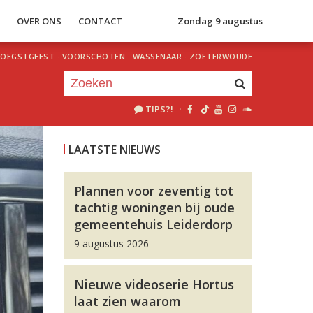
S
OVER ONS
CONTACT
Zondag 9 augustus
OEGSTGEEST
·
VOORSCHOTEN
·
WASSENAAR
·
ZOETERWOUDE
TIPS?!
·
Je luistert nu naar
uur 1 van 0
LAATSTE NIEUWS
«
Vorig uur
Volgend uur
»
Plannen voor zeventig tot
tachtig woningen bij oude
gemeentehuis Leiderdorp
9 augustus 2026
Nieuwe videoserie Hortus
laat zien waarom