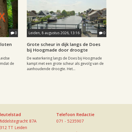
0
Leiden, 8 augustus 2026, 13:16
0
sloten
Grote scheur in dijk langs de Does
bij Hoogmade door droogte
Leidse
De waterkering langs de Does bij Hoogmade
omdat de
kampt met een grote scheur als gevolg van de
aanhoudende droogte. Het...
leutelstad
Telefoon Redactie
iddelstegracht 87A
071 - 5235907
312 TT Leiden