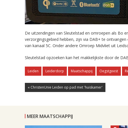
De uitzendingen van Sleutelstad en omroepen als Bo en 
verzorgingsgebied hebben, zijn via DAB+ te ontvangen
van kanaal 5C. Onder andere Omroep Midvliet uit Leids
Sleutelstad opzoeken kan het makkelijkste door de DAB
Leiden
Leiderdorp
Maatschappij
Oegstgeest
R
« ChristenUnie Leiden op pad met 'huiskamer'
MEER MAATSCHAPPIJ