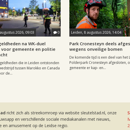
 augustus 2026, 09:03
0
Leiden, 8 augustus 2026, 14:04
eldheden na WK-duel
Park Cronesteyn deels afge
voor gemeente en politie
wegens onveilige bomen
cht
De komende tijd is een deel van het 
Polderpark Cronesteyn afgesloten, 
geldheden die in Leiden ontstonden
gemeente er kap- en...
wedstrijd tussen Marokko en Canada
or de...
tad
richt zich als streekomroep via website sleutelstad.nl, onze
S
euwsapp en verschillende sociale mediakanalen met nieuws,
M
ie en amusement op de Leidse regio.
2