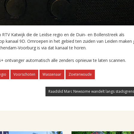
RTV Katwijk die de Leidse regio en de Duin- en Bollenstreek als
 op kanaal 9D. Omroepen in het gebied ten zuiden van Leiden maken 
chendam-Voorburg is via dat kanaal te horen.
+ ontvanger automatisch alle zenders opnieuw te laten scannen.
egio
Voorschoten
Wassenaar
Zoeterwoude
Raadslid Marc Newsome wandelt langs stadsgrens