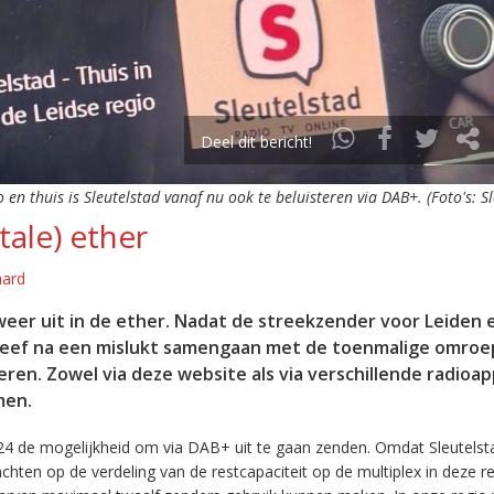
Deel dit bericht!
o en thuis is Sleutelstad vanaf nu ook te beluisteren via DAB+. (Foto's: S
tale) ether
aard
eer uit in de ether. Nadat de streekzender voor Leiden 
leef na een mislukt samengaan met de toenmalige omroep
eren. Zowel via deze website als via verschillende radioa
men.
24 de mogelijkheid om via DAB+ uit te gaan zenden. Omdat Sleutelst
en op de verdeling van de restcapaciteit op de multiplex in deze re