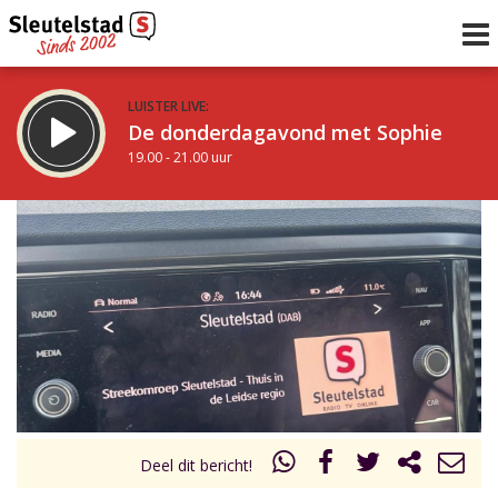
LUISTER LIVE:
De donderdagavond met Sophie
19.00 - 21.00 uur
STRAKS:
De avond van Sleutelstad
21.00 - 0.00 uur
uur 1 van 0
Vorig uur
Volgend uur
Inklappen
Deel dit bericht!