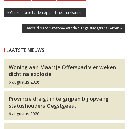
« ChristenUnie Leiden op pad met 'huiskamer'
Raadslid Marc Newsome wandelt langs stadsgrens Leiden »
LAATSTE NIEUWS
Woning aan Maartje Offerspad vier weken
dicht na explosie
6 augustus 2026
Provincie dreigt in te grijpen bij opvang
statushouders Oegstgeest
6 augustus 2026