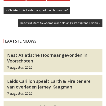
« ChristenUnie Leiden op pad met 'huiskamer'
Raadslid Marc Newsome wandelt langs stadsgrens Leiden »
LAATSTE NIEUWS
Nest Aziatische Hoornaar gevonden in
Voorschoten
7 augustus 2026
Leids Carillon speelt Earth & Fire ter ere
van overleden Jerney Kaagman
7 augustus 2026