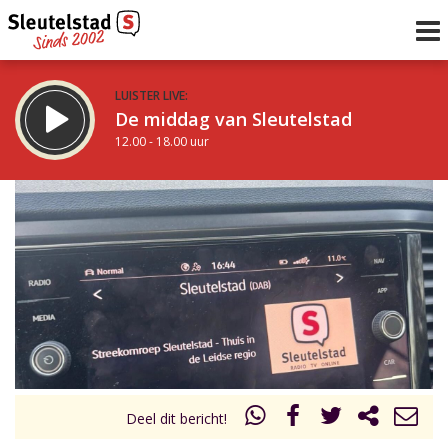
LUISTER LIVE:
De middag van Sleutelstad
12.00 - 18.00 uur
STRAKS:
De vrijdagavond met Keanu
18.00 - 19.00 uur
uur 1 van 0
Vorig uur
Volgend uur
Inklappen
Deel dit bericht!