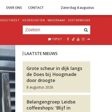
S
OVER ONS
CONTACT
Zaterdag 8 augustus
OEGSTGEEST
·
VOORSCHOTEN
·
WASSENAAR
·
ZOETERWOUDE
TIPS?!
·
Je luistert nu naar
uur 1 van 0
LAATSTE NIEUWS
«
Vorig uur
Volgend uur
»
Grote scheur in dijk langs
de Does bij Hoogmade
door droogte
8 augustus 2026
Belangengroep Leidse
coffeeshops: 'Blijf in