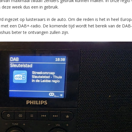
aarvan maximaal twaalf zenders gebruik kunnen maken. In onze regio
s deze week dus een in gebruik.
ingezet op luisteraars in de auto. Om die reden is het in heel Europ
en met een DAB+-radio. De komende tijd wordt het bereik van de DAB
huis beter te ontvangen zullen zijn.