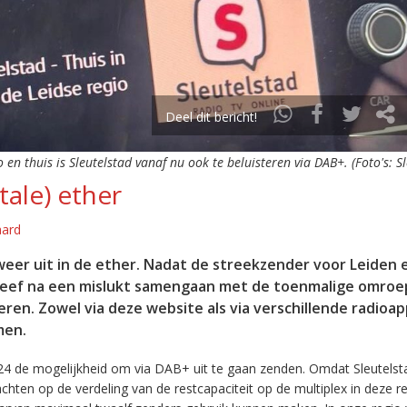
Deel dit bericht!
o en thuis is Sleutelstad vanaf nu ook te beluisteren via DAB+. (Foto's: S
tale) ether
aard
eer uit in de ether. Nadat de streekzender voor Leiden 
leef na een mislukt samengaan met de toenmalige omroep
eren. Zowel via deze website als via verschillende radioa
men.
24 de mogelijkheid om via DAB+ uit te gaan zenden. Omdat Sleutelst
en op de verdeling van de restcapaciteit op de multiplex in deze re