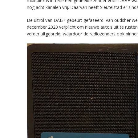
multiplex is in feite een gedeelde zender voor DAB+ w
nog acht kanalen vrij. Daarvan heeft Sleutelstad er sind
De uitrol van DAB+ gebeurt gefaseerd. Van oudsher werd 
december 2020 verplicht om nieuwe auto’s uit te rust
verder uitgebreid, waardoor de radiozenders ook binnens