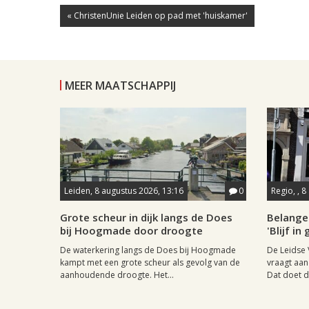
« ChristenUnie Leiden op pad met 'huiskamer'
MEER MAATSCHAPPIJ
Leiden, 8 augustus 2026, 13:16
0
Regio, , 
Grote scheur in dijk langs de Does
Belange
bij Hoogmade door droogte
'Blijf i
De waterkering langs de Does bij Hoogmade
De Leidse 
kampt met een grote scheur als gevolg van de
vraagt aan
aanhoudende droogte. Het...
Dat doet de