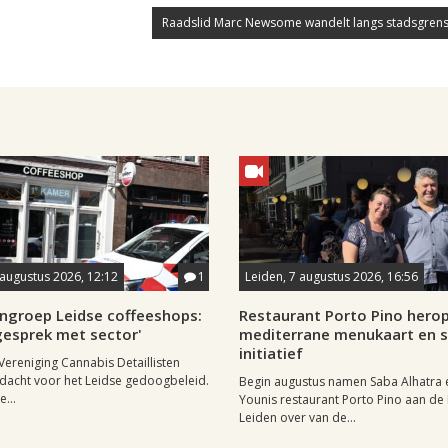
Raadslid Marc Newsome wandelt langs stadsgrens
8 augustus 2026, 12:12
1
Leiden, 7 augustus 2026, 16:56
ngroep Leidse coffeeshops:
Restaurant Porto Pino hero
n gesprek met sector'
mediterrane menukaart en s
initiatief
Vereniging Cannabis Detaillisten
dacht voor het Leidse gedoogbeleid.
Begin augustus namen Saba Alhatra 
...
Younis restaurant Porto Pino aan de
Leiden over van de...