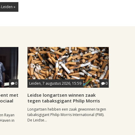
 Leiden »
0
Leiden, 7 augustus 2026, 15:59
0
pent met
Leidse longartsen winnen zaak
ociaal
tegen tabaksgigant Philip Morris
Longartsen hebben een zaak gewonnen tegen
tabaksgigant Philip Morris International (PMI).
en Rayan
De Leidse...
 Haven in