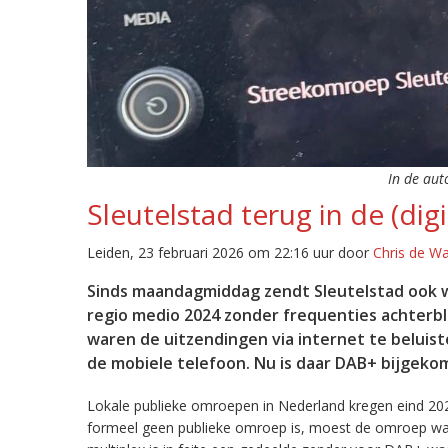
In de aut
Sleutelstad terug in de (digi
Leiden, 23 februari 2026 om 22:16 uur door
Chris de W
Sinds maandagmiddag zendt Sleutelstad ook w
regio medio 2024 zonder frequenties achterb
waren de uitzendingen via internet te beluist
de mobiele telefoon. Nu is daar DAB+ bijgeko
Lokale publieke omroepen in Nederland kregen eind 20
formeel geen publieke omroep is, moest de omroep wacht