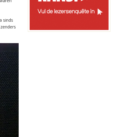
 waren
a sinds
-zenders