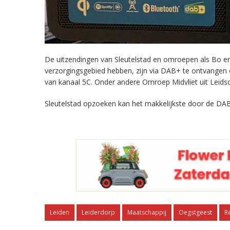
De uitzendingen van Sleutelstad en omroepen als Bo en 
verzorgingsgebied hebben, zijn via DAB+ te ontvangen
van kanaal 5C. Onder andere Omroep Midvliet uit Leids
Sleutelstad opzoeken kan het makkelijkste door de DAB
Leiden
Leiderdorp
Maatschappij
Oegstgeest
R