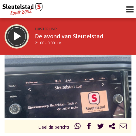
LUISTER LIVE:
De avond van Sleutelstad
21.00 - 0.00 uur
STRAKS:
De nacht van Sleutelstad
0.00 - 6.00 uur
uur 1 van 0
Vorig uur
Volgend uur
Inklappen
Deel dit bericht!