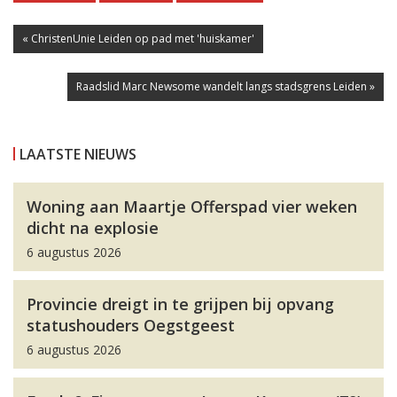
« ChristenUnie Leiden op pad met 'huiskamer'
Raadslid Marc Newsome wandelt langs stadsgrens Leiden »
LAATSTE NIEUWS
Woning aan Maartje Offerspad vier weken
dicht na explosie
6 augustus 2026
Provincie dreigt in te grijpen bij opvang
statushouders Oegstgeest
6 augustus 2026