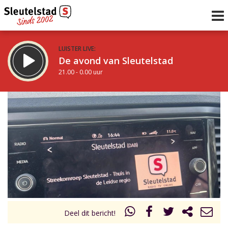
LUISTER LIVE:
De avond van Sleutelstad
21.00 - 0.00 uur
STRAKS:
De nacht van Sleutelstad
0.00 - 6.00 uur
uur 1 van 0
Vorig uur
Volgend uur
Inklappen
Deel dit bericht!