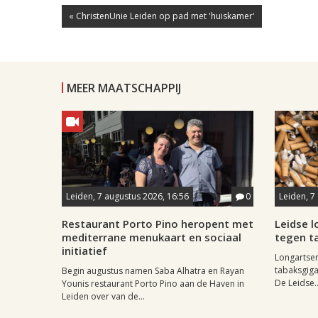
« ChristenUnie Leiden op pad met 'huiskamer'
MEER MAATSCHAPPIJ
Leiden, 7 augustus 2026, 16:56
0
Leiden, 7
Restaurant Porto Pino heropent met
Leidse 
mediterrane menukaart en sociaal
tegen ta
initiatief
Longartse
tabaksgigan
Begin augustus namen Saba Alhatra en Rayan
De Leidse..
Younis restaurant Porto Pino aan de Haven in
Leiden over van de...