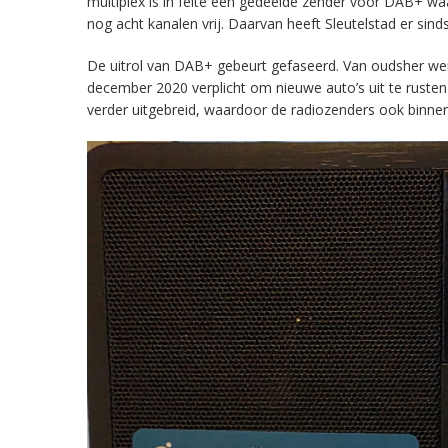
multiplex is in feite een gedeelde zender voor DAB+ w
nog acht kanalen vrij. Daarvan heeft Sleutelstad er sind
De uitrol van DAB+ gebeurt gefaseerd. Van oudsher werd 
december 2020 verplicht om nieuwe auto’s uit te rust
verder uitgebreid, waardoor de radiozenders ook binnens