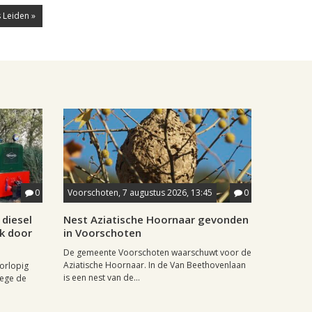
 Leiden »
0
Voorschoten, 7 augustus 2026, 13:45
0
diesel
Nest Aziatische Hoornaar gevonden
jk door
in Voorschoten
De gemeente Voorschoten waarschuwt voor de
Aziatische Hoornaar. In de Van Beethovenlaan
oorlopig
is een nest van de...
wege de