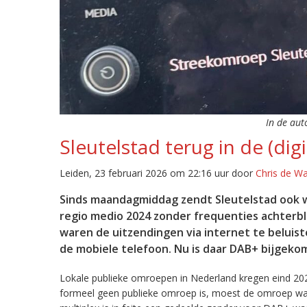
In de aut
Sleutelstad terug in de (digi
Leiden, 23 februari 2026 om 22:16 uur door
Chris de W
Sinds maandagmiddag zendt Sleutelstad ook w
regio medio 2024 zonder frequenties achterb
waren de uitzendingen via internet te beluist
de mobiele telefoon. Nu is daar DAB+ bijgeko
Lokale publieke omroepen in Nederland kregen eind 20
formeel geen publieke omroep is, moest de omroep wacht