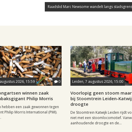
Raadslid Marc Newsome wandelt langs stadsgrens
 augustus 2026, 15:59
0
Leiden, 7 augustus 2026, 15:00
longartsen winnen zaak
Voorlopig geen stoom maar 
baksgigant Philip Morris
bij Stoomtrein Leiden-Katwi
droogte
n hebben een zaak gewonnen tegen
t Philip Morris International (PMI).
De Stoomtrein Katwijk Leiden rijdt v
.
niet met een stoomlocomotief. Van
aanhoudende droogte en de...