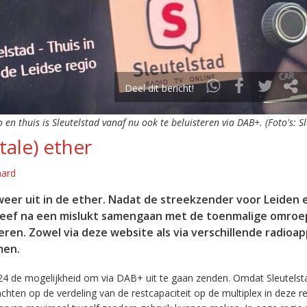
Deel dit bericht!
o en thuis is Sleutelstad vanaf nu ook te beluisteren via DAB+. (Foto's: S
tale) ether
aard
eer uit in de ether. Nadat de streekzender voor Leiden 
leef na een mislukt samengaan met de toenmalige omroep
eren. Zowel via deze website als via verschillende radioa
men.
24 de mogelijkheid om via DAB+ uit te gaan zenden. Omdat Sleutelst
en op de verdeling van de restcapaciteit op de multiplex in deze re