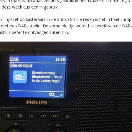
aarvan maximaal twaalf zenders gebruik kunnen maken. In onze regio
s deze week dus een in gebruik.
ingezet op luisteraars in de auto. Om die reden is het in heel Europ
en met een DAB+-radio. De komende tijd wordt het bereik van de DAB
huis beter te ontvangen zullen zijn.