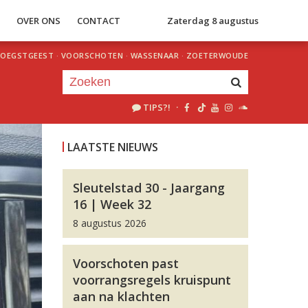
S
OVER ONS
CONTACT
Zaterdag 8 augustus
OEGSTGEEST
·
VOORSCHOTEN
·
WASSENAAR
·
ZOETERWOUDE
TIPS?!
·
Je luistert nu naar
uur 1 van 0
LAATSTE NIEUWS
«
Vorig uur
Volgend uur
»
Sleutelstad 30 - Jaargang
16 | Week 32
8 augustus 2026
Voorschoten past
voorrangsregels kruispunt
aan na klachten