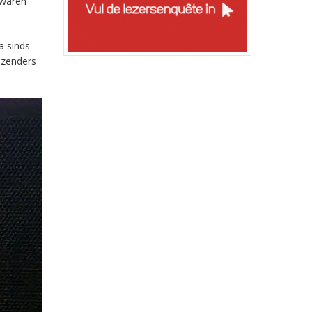
 waren
a sinds
-zenders