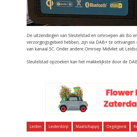
De uitzendingen van Sleutelstad en omroepen als Bo en 
verzorgingsgebied hebben, zijn via DAB+ te ontvangen
van kanaal 5C. Onder andere Omroep Midvliet uit Leids
Sleutelstad opzoeken kan het makkelijkste door de DAB
Leiden
Leiderdorp
Maatschappij
Oegstgeest
R