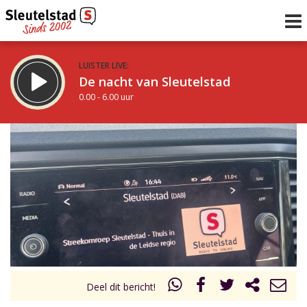
LUISTER LIVE:
De nacht van Sleutelstad
0.00 - 6.00 uur
STRAKS:
De ochtend van Sleutelstad
6.00 - 12.00 uur
uur 1 van 0
Vorig uur
Volgend uur
Inklappen
Deel dit bericht!