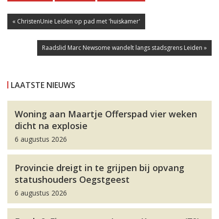
« ChristenUnie Leiden op pad met 'huiskamer'
Raadslid Marc Newsome wandelt langs stadsgrens Leiden »
LAATSTE NIEUWS
Woning aan Maartje Offerspad vier weken
dicht na explosie
6 augustus 2026
Provincie dreigt in te grijpen bij opvang
statushouders Oegstgeest
6 augustus 2026