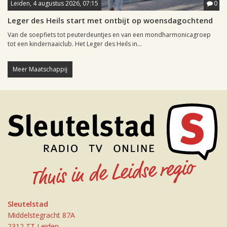
Leiden, 4 augustus 2026, 07:15
0
Leger des Heils start met ontbijt op woensdagochtend
Van de soepfiets tot peuterdeuntjes en van een mondharmonicagroep
tot een kindernaaiclub. Het Leger des Heils in...
Meer Maatschappij
Sleutelstad
Middelstegracht 87A
2312 TT Leiden