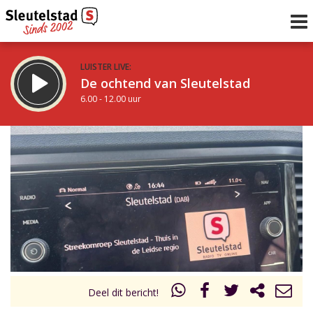
LUISTER LIVE:
De ochtend van Sleutelstad
6.00 - 12.00 uur
STRAKS:
De middag van Sleutelstad
12.00 - 18.00 uur
uur 1 van 0
Vorig uur
Volgend uur
Inklappen
Deel dit bericht!