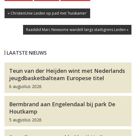
« ChristenUnie Leiden op pad met 'huiskamer'
Raadslid Marc Newsome wandelt langs stadsgrens Leiden »
LAATSTE NIEUWS
Teun van der Heijden wint met Nederlands
jeugdbasketbalteam Europese titel
6 augustus 2026
Bermbrand aan Engelendaal bij park De
Houtkamp
5 augustus 2026