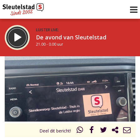
LUISTER LIVE:
De avond van Sleutelstad
21.00 - 0.00 uur
STRAKS:
De nacht van Sleutelstad
0.00 - 6.00 uur
uur 1 van 0
Vorig uur
Volgend uur
Inklappen
Deel dit bericht!