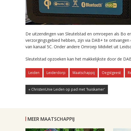
De uitzendingen van Sleutelstad en omroepen als Bo en 
verzorgingsgebied hebben, zijn via DAB+ te ontvangen
van kanaal 5C. Onder andere Omroep Midvliet uit Leids
Sleutelstad opzoeken kan het makkelijkste door de DAB
Leiden
Leiderdorp
Maatschappij
Oegstgeest
R
« ChristenUnie Leiden op pad met 'huiskamer'
MEER MAATSCHAPPIJ