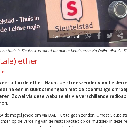
Deel dit bericht!
o en thuis is Sleutelstad vanaf nu ook te beluisteren via DAB+. (Foto's: S
tale) ether
aard
eer uit in de ether. Nadat de streekzender voor Leiden 
leef na een mislukt samengaan met de toenmalige omroep
eren. Zowel via deze website als via verschillende radioa
men.
24 de mogelijkheid om via DAB+ uit te gaan zenden. Omdat Sleutelst
en op de verdeling van de restcapaciteit op de multiplex in deze re