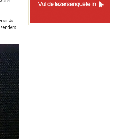
 waren
a sinds
-zenders