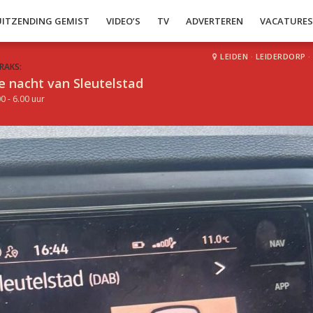
UITZENDING GEMIST
VIDEO’S
TV
ADVERTEREN
VACATURE
LEIDEN
·
LEIDERDORP
·
RAKS:
e nacht van Sleutelstad
0 - 6.00 uur