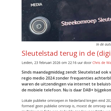
In de aut
Sleutelstad terug in de (digi
Leiden, 23 februari 2026 om 22:16 uur door
Chris de W
Sinds maandagmiddag zendt Sleutelstad ook w
regio medio 2024 zonder frequenties achterb
waren de uitzendingen via internet te beluist
de mobiele telefoon. Nu is daar DAB+ bijgeko
Lokale publieke omroepen in Nederland kregen eind 20
formeel geen publieke omroep is, moest de omroep wacht