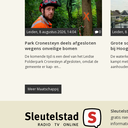
Leiden, 8 augustus 2026, 14:04
0
Leiden, 8
Park Cronesteyn deels afgesloten
Grote sc
wegens onveilige bomen
bij Hoo
De komende tijd is een deel van het Leidse
De waterk
Polderpark Cronesteyn afgesloten, omdat de
kampt met 
gemeente er kap- en...
aanhouden
Meer Maatschappij
Sleutels
gratis ni
informat