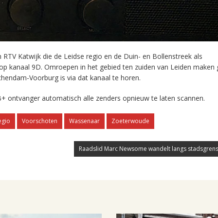
RTV Katwijk die de Leidse regio en de Duin- en Bollenstreek als
 op kanaal 9D. Omroepen in het gebied ten zuiden van Leiden maken 
chendam-Voorburg is via dat kanaal te horen.
+ ontvanger automatisch alle zenders opnieuw te laten scannen.
egio
Voorschoten
Wassenaar
Zoeterwoude
Raadslid Marc Newsome wandelt langs stadsgrens