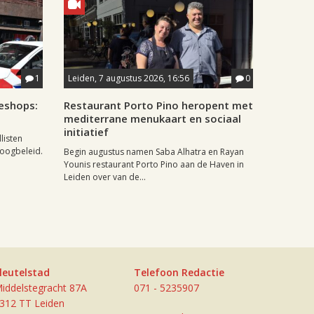
1
Leiden, 7 augustus 2026, 16:56
0
eshops:
Restaurant Porto Pino heropent met
mediterrane menukaart en sociaal
initiatief
listen
doogbeleid.
Begin augustus namen Saba Alhatra en Rayan
Younis restaurant Porto Pino aan de Haven in
Leiden over van de...
leutelstad
Telefoon Redactie
iddelstegracht 87A
071 - 5235907
312 TT Leiden