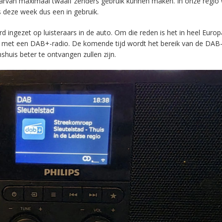
aarvan maximaal twaalf zenders gebruik kunnen maken. In onze regio
s deze week dus een in gebruik.
ingezet op luisteraars in de auto. Om die reden is het in heel Europ
en met een DAB+-radio. De komende tijd wordt het bereik van de DAB
huis beter te ontvangen zullen zijn.