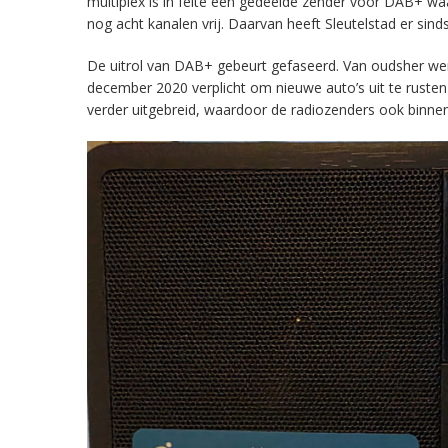
multiplex is in feite een gedeelde zender voor DAB+ w
nog acht kanalen vrij. Daarvan heeft Sleutelstad er sind
De uitrol van DAB+ gebeurt gefaseerd. Van oudsher werd 
december 2020 verplicht om nieuwe auto’s uit te rust
verder uitgebreid, waardoor de radiozenders ook binnens