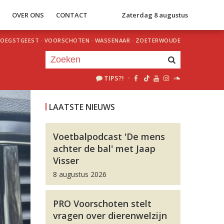
S
OVER ONS
CONTACT
Zaterdag 8 augustus
OEGSTGEEST
·
VOORSCHOTEN
·
WASSENAAR
·
ZOETERWOUDE
TIPS?!
·
Je luistert nu naar
uur 1 van 0
LAATSTE NIEUWS
«
Vorig uur
Volgend uur
»
Voetbalpodcast 'De mens
achter de bal' met Jaap
Visser
8 augustus 2026
PRO Voorschoten stelt
vragen over dierenwelzijn