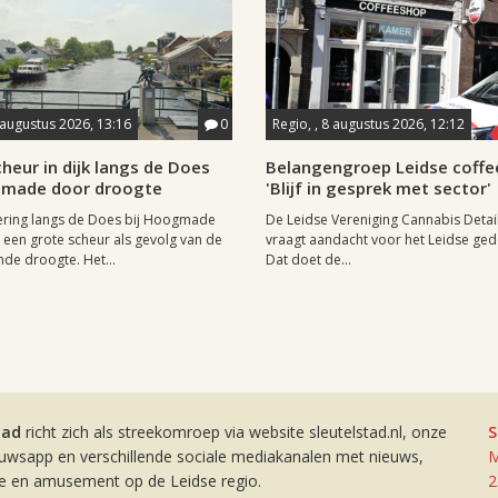
 augustus 2026, 13:16
0
Regio, , 8 augustus 2026, 12:12
heur in dijk langs de Does
Belangengroep Leidse coffe
gmade door droogte
'Blijf in gesprek met sector'
ering langs de Does bij Hoogmade
De Leidse Vereniging Cannabis Detail
een grote scheur als gevolg van de
vraagt aandacht voor het Leidse ge
de droogte. Het...
Dat doet de...
tad
richt zich als streekomroep via website sleutelstad.nl, onze
S
euwsapp en verschillende sociale mediakanalen met nieuws,
M
ie en amusement op de Leidse regio.
2